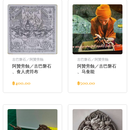
古巴磐石／阿贊旁蝕
古巴磐石／阿贊旁蝕
阿贊旁蝕／古巴磐石
阿贊旁蝕／古巴磐石
、食人虎符布
、马食能
฿
400.00
฿
500.00