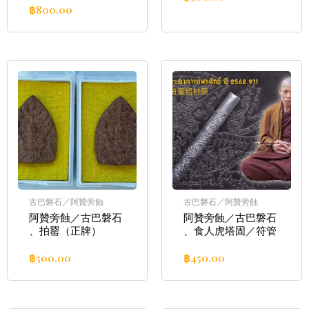
฿
800.00
古巴磐石／阿贊旁蝕
古巴磐石／阿贊旁蝕
阿贊旁蝕／古巴磐石
阿贊旁蝕／古巴磐石
、拍罂（正牌）
、食人虎塔固／符管
฿
500.00
฿
450.00