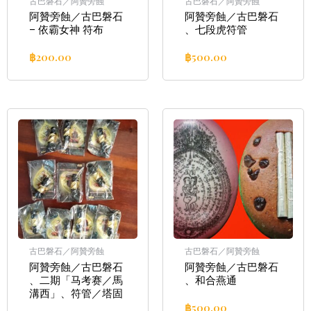
古巴磐石／阿贊旁蝕
古巴磐石／阿贊旁蝕
阿贊旁蝕／古巴磐石
阿贊旁蝕／古巴磐石
– 依霸女神 符布
、七段虎符管
฿
200.00
฿
500.00
古巴磐石／阿贊旁蝕
古巴磐石／阿贊旁蝕
阿贊旁蝕／古巴磐石
阿贊旁蝕／古巴磐石
、二期「马考赛／馬
、和合燕通
溝西」、符管／塔固
฿
500.00