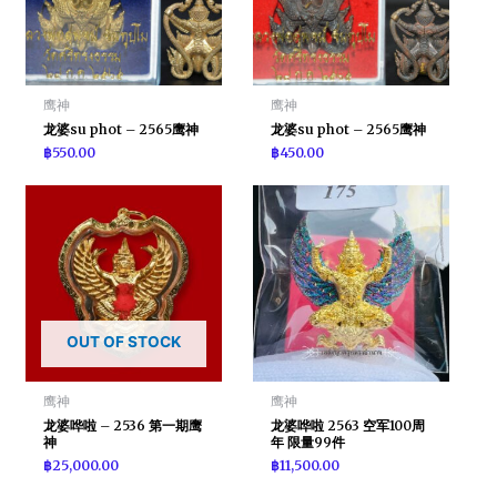
鹰神
鹰神
龙婆su phot – 2565鹰神
龙婆su phot – 2565鹰神
฿
550.00
฿
450.00
OUT OF STOCK
鹰神
鹰神
龙婆哗啦 – 2536 第一期鹰
龙婆哗啦 2563 空军100周
神
年 限量99件
฿
25,000.00
฿
11,500.00