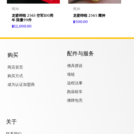
鹰神
鹰神
龙婆哗啦 2563 空军100周
龙婆哗啦 2565 鹰神
年 限量99件
฿
500.00
฿
12,000.00
配件与服务
购买
佛具摆设
商店首页
项链
购买方式
远程法事
成为认证加盟商
跑庙租车
佛牌包壳
关于
联系我们