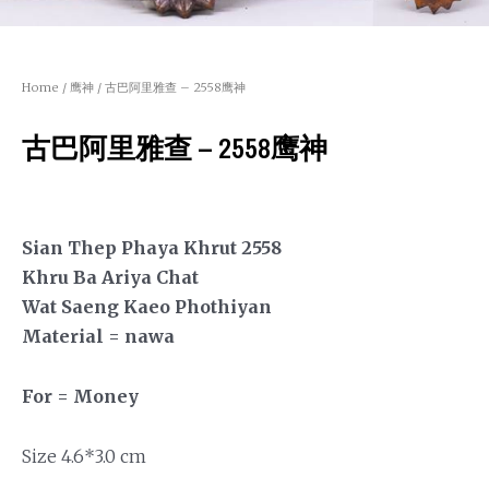
Home
/
鹰神
/ 古巴阿里雅查 – 2558鹰神
古巴阿里雅查 – 2558鹰神
Sian Thep Phaya Khrut 2558
Khru Ba Ariya Chat
Wat Saeng Kaeo Phothiyan
Material = nawa
For = Money
Size 4.6*3.0 cm