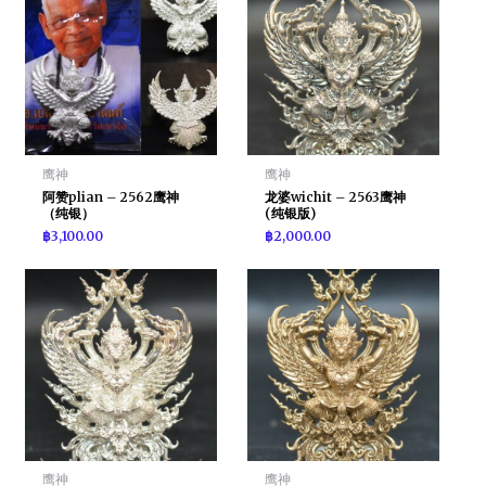
鹰神
鹰神
阿赞plian – 2562鹰神
龙婆wichit – 2563鹰神
（纯银）
(纯银版)
฿
3,100.00
฿
2,000.00
鹰神
鹰神