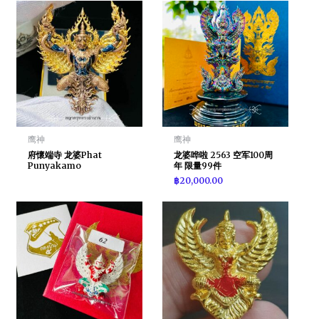
鹰神
鹰神
府懷端寺 龙婆Phat
龙婆哗啦 2563 空军100周
Punyakamo
年 限量99件
฿
20,000.00