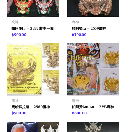
鹰神
鹰神
帕阿赞la – 2559鹰神 一套
帕阿赞la – 2559鹰神
฿
900.00
฿
300.00
鹰神
鹰神
馬哈蘇拉薩 – 2560鷹神
帕阿赞Amnat – 2553鹰神
฿
900.00
฿
600.00