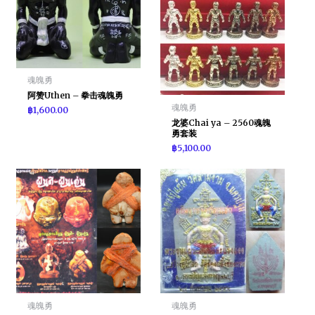
魂魄勇
阿赞Uthen – 拳击魂魄勇
魂魄勇
฿
1,600.00
龙婆Chai ya – 2560魂魄
勇套装
฿
5,100.00
魂魄勇
魂魄勇