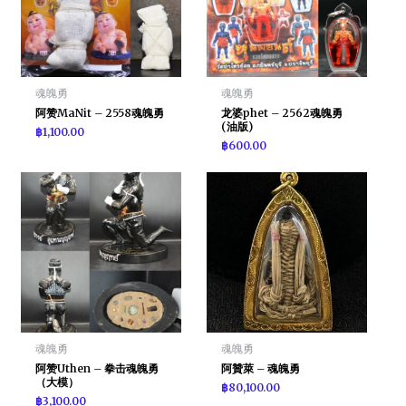
魂魄勇
魂魄勇
阿赞MaNit – 2558魂魄勇
龙婆phet – 2562魂魄勇
(油版)
฿
1,100.00
฿
600.00
魂魄勇
魂魄勇
阿赞Uthen – 拳击魂魄勇
阿贊萊 – 魂魄勇
（大模）
฿
80,100.00
฿
3,100.00