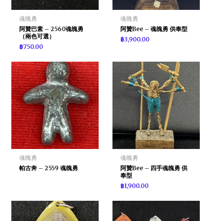
魂魄勇
魂魄勇
阿贊巴素 – 2560魂魄勇
阿贊Bee – 魂魄勇 供奉型
（兩色可選）
฿
3,900.00
฿
750.00
魂魄勇
魂魄勇
帕古奔 – 2559 魂魄勇
阿贊Bee – 四手魂魄勇 供
奉型
฿
1,900.00