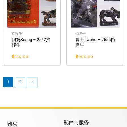
挡降牛
挡降牛
阿赞Seang – 2562挡
鲁士Twcho – 2555挡
降牛
降牛
฿
550.00
฿
900.00
1
2
→
配件与服务
购买