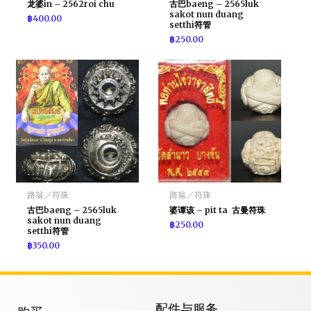
龙婆in – 2562roi chu
古巴baeng – 2565luk
sakot nun duang
฿
400.00
setthi符管
฿
250.00
路翁／符珠
路翁／符珠
古巴baeng – 2565luk
婆谭该 – pit ta 古曼符珠
sakot nun duang
฿
250.00
setthi符管
฿
350.00
配件与服务