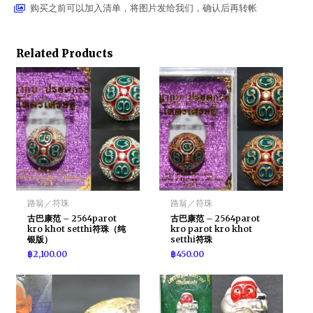
购买之前可以加入清单，将图片发给我们，确认后再转帐
Related Products
路翁／符珠
路翁／符珠
古巴康范 – 2564parot
古巴康范 – 2564parot
kro khot setthi符珠（纯
kro parot kro khot
银版）
setthi符珠
฿
2,100.00
฿
450.00