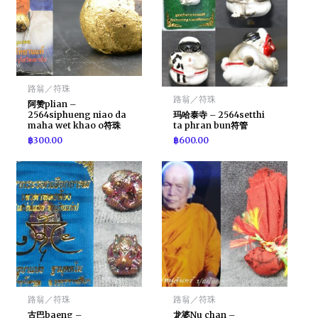
路翁／符珠
路翁／符珠
阿赞plian –
2564siphueng niao da
玛哈泰寺 – 2564setthi
maha wet khao o符珠
ta phran bun符管
฿
300.00
฿
600.00
路翁／符珠
路翁／符珠
古巴baeng –
龙婆Nu chan –