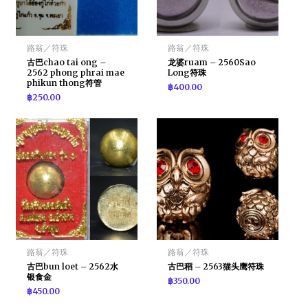
路翁／符珠
路翁／符珠
古巴chao tai ong –
龙婆ruam – 2560Sao
2562 phong phrai mae
Long符珠
phikun thong符管
฿
400.00
฿
250.00
路翁／符珠
路翁／符珠
古巴bun loet – 2562水
古巴稻 – 2563猫头鹰符珠
银食金
฿
350.00
฿
450.00