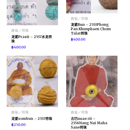
路翁／符珠
龙婆Bun – 2553Phong
Pan Khunphaen Chom
路翁／符珠
Talat符珠
龙婆Prasit – 2557水龙符
฿
400.00
珠
฿
400.00
路翁／符珠
路翁／符珠
龙婆sombun – 2557符珠
古巴nuae rit –
2556Nang Nai Maha
฿
250.00
Sane符珠