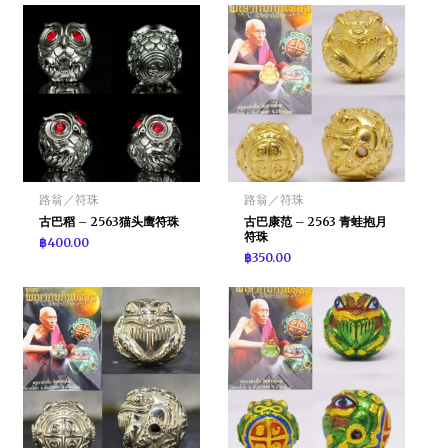
路翁／符珠
路翁／符珠
古巴稻 – 2563猫头鹰符珠
古巴康范 – 2563 青蛙抱月
符珠
฿
400.00
฿
350.00