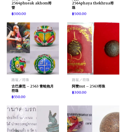
2564phueak akhom符
2564phaya thekhrua符
管
珠
฿
300.00
฿
500.00
路翁／符珠
路翁／符珠
古巴康范 – 2563 青蛙抱月
阿赞nut – 2563符珠
符珠
฿
300.00
฿
550.00