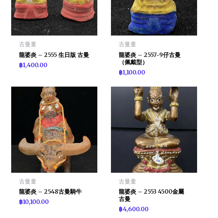
古曼童
古曼童
龍婆炎 – 2555 生日版 古曼
龍婆炎 – 2557-9仔古曼
（佩戴型）
฿
1,400.00
฿
1,100.00
古曼童
古曼童
龍婆炎 – 2548古曼騎牛
龍婆炎 – 2553 4500金屬
古曼
฿
10,100.00
฿
4,600.00