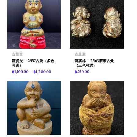
古曼童
古曼童
龍婆炎 – 2557古曼（多色
龍婆棉 – 2563脐带古曼
可選）
（三色可選）
฿
1,100.00
–
฿
1,200.00
฿
450.00