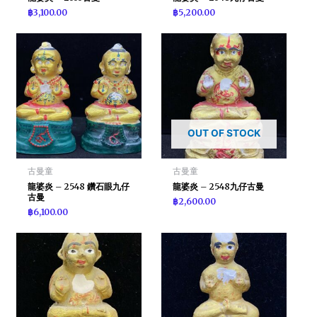
฿
3,100.00
฿
5,200.00
OUT OF STOCK
古曼童
古曼童
龍婆炎 – 2548 鑽石眼九仔
龍婆炎 – 2548九仔古曼
古曼
฿
2,600.00
฿
6,100.00