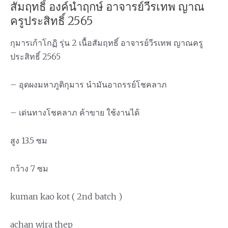
สัมฤทธิ์ องค์นำฤกษ์ อาจารย์วีรเทพ ญาณ
ครูประสิทธิ์ 2565
กุมารเก้าโกฏิ รุ่น 2 เนื้อสัมฤทธิ์ อาจารย์วีรเทพ ญาณครู
ประสิทธิ์ 2565
– อุดผงมหาภูติกุมาร นำมันอาถรรย์โชคลาภ
– เด่นทางโชคลาภ ค้าขาย ใช้งานได้
สูง 13.5 ซม
กว้าง 7 ซม
kuman kao kot ( 2nd batch )
achan wira thep