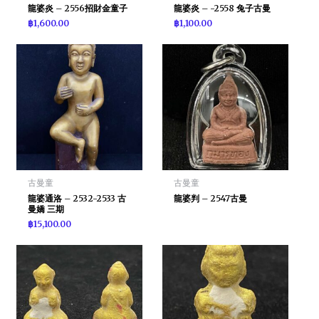
龍婆炎 – 2556招財金童子
龍婆炎 – -2558 兔子古曼
฿
1,600.00
฿
1,100.00
古曼童
古曼童
龍婆通洛 – 2532-2533 古
龍婆判 – 2547古曼
曼嬌 三期
฿
15,100.00