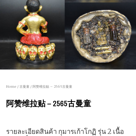
Home
/
古曼童
/ 阿赞维拉贴 – 2565古曼童
阿赞维拉贴 – 2565古曼童
รายละเอียดสินค้า กุมารเก้าโกฏิ รุ่น 2 เนื้อ