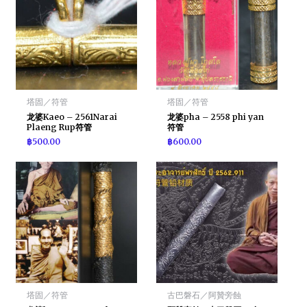
塔固／符管
塔固／符管
龙婆Kaeo – 2561Narai
龙婆pha – 2558 phi yan
Plaeng Rup符管
符管
฿
500.00
฿
600.00
塔固／符管
古巴磐石／阿贊旁蝕