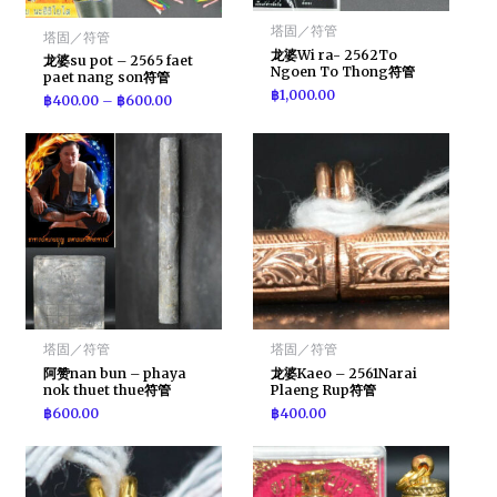
塔固／符管
塔固／符管
龙婆Wi ra- 2562To
龙婆su pot – 2565 faet
Ngoen To Thong符管
paet nang son符管
฿
1,000.00
฿
400.00
–
฿
600.00
塔固／符管
塔固／符管
阿赞nan bun – phaya
龙婆Kaeo – 2561Narai
nok thuet thue符管
Plaeng Rup符管
฿
600.00
฿
400.00