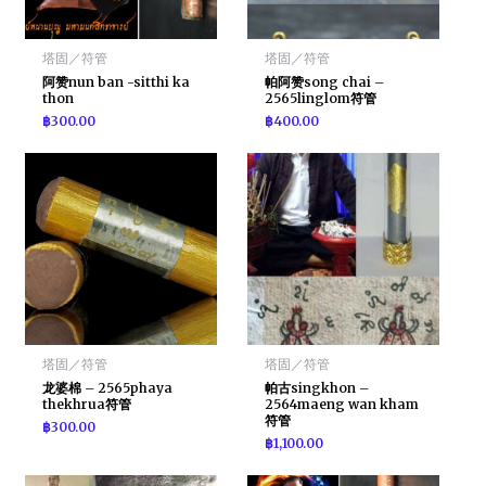
塔固／符管
塔固／符管
阿赞nun ban -sitthi ka
帕阿赞song chai –
thon
2565linglom符管
฿
300.00
฿
400.00
塔固／符管
塔固／符管
龙婆棉 – 2565phaya
帕古singkhon –
thekhrua符管
2564maeng wan kham
符管
฿
300.00
฿
1,100.00