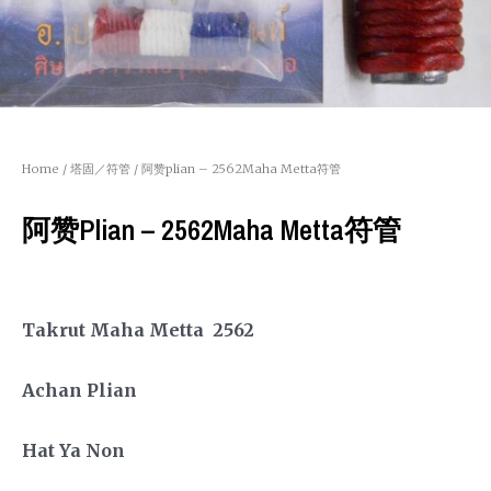
Home
/
塔固／符管
/ 阿赞plian – 2562Maha Metta符管
阿赞plian – 2562Maha Metta符管
Takrut Maha Metta 2562
Achan Plian
Hat Ya Non