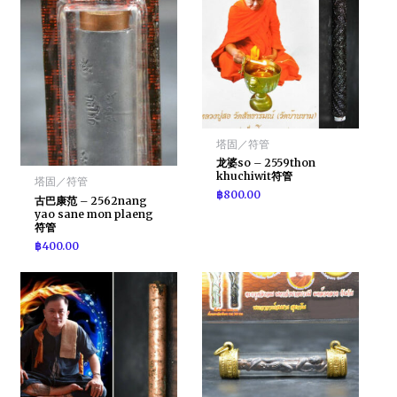
塔固／符管
龙婆so – 2559thon
khuchiwit符管
塔固／符管
฿
800.00
古巴康范 – 2562nang
yao sane mon plaeng
符管
฿
400.00