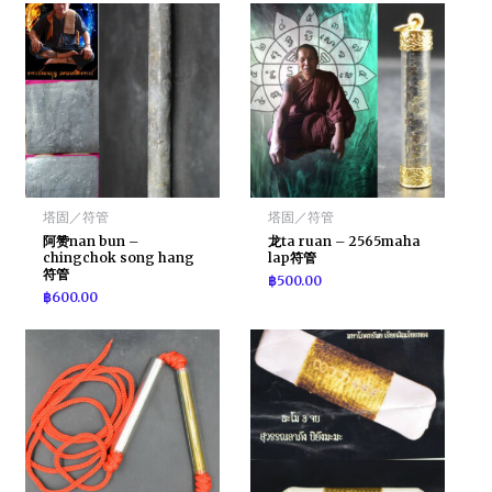
塔固／符管
塔固／符管
阿赞nan bun –
龙ta ruan – 2565maha
chingchok song hang
lap符管
符管
฿
500.00
฿
600.00