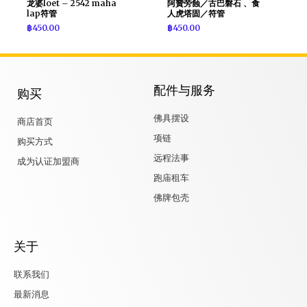
龙婆loet – 2542 maha
阿贊旁蝕／古巴磐石 、食
lap符管
人虎塔固／符管
฿
450.00
฿
450.00
配件与服务
购买
佛具摆设
商店首页
项链
购买方式
远程法事
成为认证加盟商
跑庙租车
佛牌包壳
关于
联系我们
最新消息