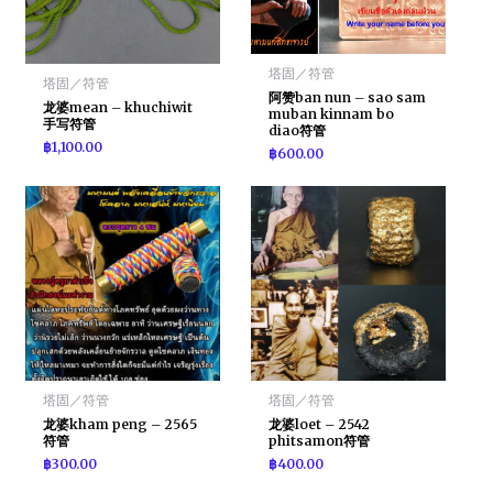
塔固／符管
塔固／符管
阿赞ban nun – sao sam
龙婆mean – khuchiwit
muban kinnam bo
手写符管
diao符管
฿
1,100.00
฿
600.00
塔固／符管
塔固／符管
龙婆kham peng – 2565
龙婆loet – 2542
符管
phitsamon符管
฿
300.00
฿
400.00