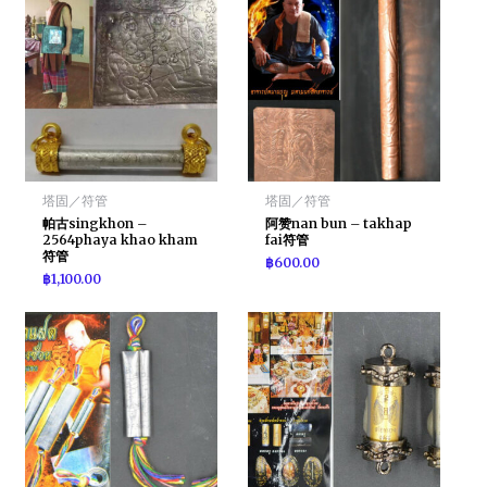
塔固／符管
塔固／符管
帕古singkhon –
阿赞nan bun – takhap
2564phaya khao kham
fai符管
符管
฿
600.00
฿
1,100.00