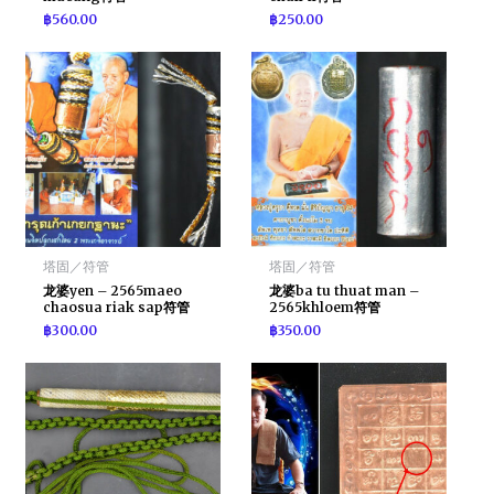
฿
560.00
฿
250.00
塔固／符管
塔固／符管
龙婆yen – 2565maeo
龙婆ba tu thuat man –
chaosua riak sap符管
2565khloem符管
฿
300.00
฿
350.00