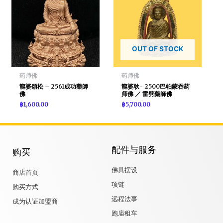
OUT OF STOCK
药师佛
药师佛
龍婆頌松 – 2561成功藥師
龍婆耿- 2500巴帕蒙吞药
佛
师佛 ／ 雷劈藥師佛
฿
1,600.00
฿
5,700.00
配件与服务
购买
佛具摆设
商店首页
项链
购买方式
远程法事
成为认证加盟商
跑庙租车