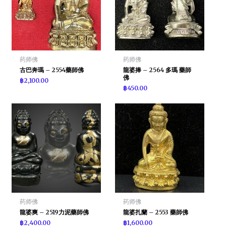
药师佛
药师佛
古巴奔瑪 – 2554藥師佛
龍婆捧 – 2564 多瑪 藥師
佛
฿
2,100.00
฿
450.00
药师佛
药师佛
龍婆爽 – 2519力泥藥師佛
龍婆扎蘭 – 2553 藥師佛
฿
2,400.00
฿
1,600.00