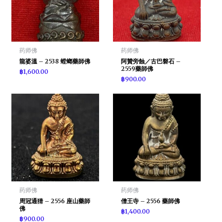
药师佛
药师佛
龍婆溫 – 2538 螳螂藥師佛
阿贊旁蝕／古巴磐石 –
2559藥師佛
฿
1,600.00
฿
900.00
药师佛
药师佛
周冠通猜 – 2556 座山藥師
僧王寺 – 2556 藥師佛
佛
฿
1,400.00
฿
900.00