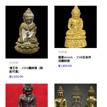
药师佛
龍婆moon – 2541生命伴
侶藥師佛
药师佛
฿
3,100.00
僧王寺 – 2536藥師佛（兩
款可選）
฿
1,400.00