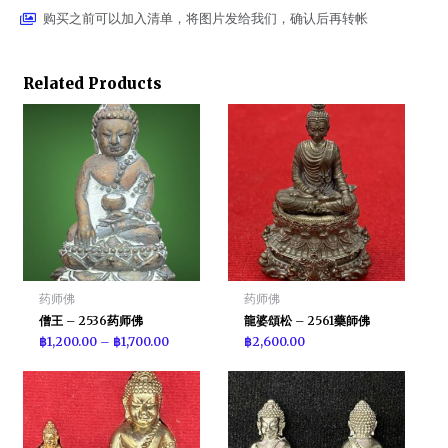
购买之前可以加入清单，将图片发给我们，确认后再转帐
Related Products
药师佛
药师佛
僧王 – 2536药师佛
龍婆頌松 – 2561藥師佛
฿
1,200.00
–
฿
1,700.00
฿
2,600.00