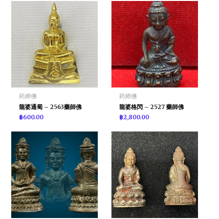
药师佛
药师佛
龍婆通蜀 – 2563藥師佛
龍婆格閃 – 2527 藥師佛
฿
600.00
฿
2,800.00