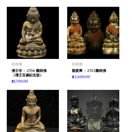
药师佛
药师佛
僧王寺 – 2556 藥師佛
龍婆爽 – 2532藥師佛
（僧王百歲紀念版）
฿
2,600.00
฿
1,700.00