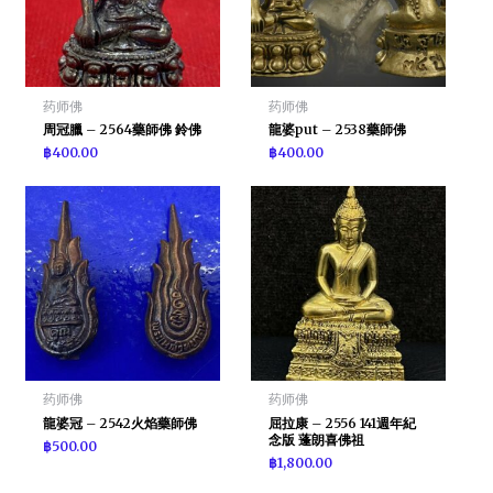
药师佛
药师佛
周冠臘 – 2564藥師佛 鈴佛
龍婆put – 2538藥師佛
฿
400.00
฿
400.00
药师佛
药师佛
龍婆冠 – 2542火焰藥師佛
屈拉康 – 2556 141週年紀
念版 蓬朗喜佛祖
฿
500.00
฿
1,800.00