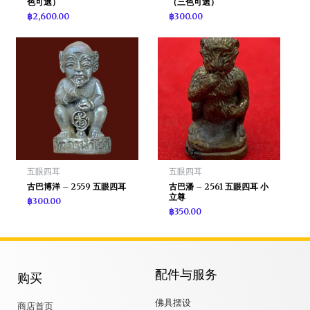
色可選）
（三色可選）
฿
2,600.00
฿
300.00
五眼四耳
五眼四耳
古巴博洋 – 2559 五眼四耳
古巴潘 – 2561 五眼四耳 小
立尊
฿
300.00
฿
350.00
配件与服务
购买
佛具摆设
商店首页