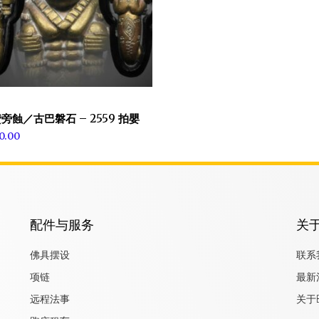
旁蝕／古巴磐石 – 2559 拍嬰
0.00
配件与服务
关
佛具摆设
联系
项链
最新
远程法事
关于B