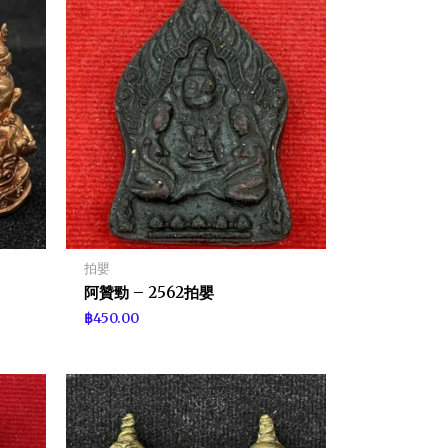
拍嬰
阿贊勁 – 2562拍嬰
฿
450.00