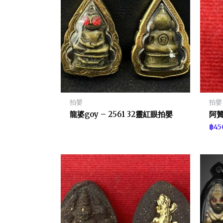
拍嬰
拍嬰
龍婆goy – 2561 32靈紅眼拍嬰
阿贊
฿
45