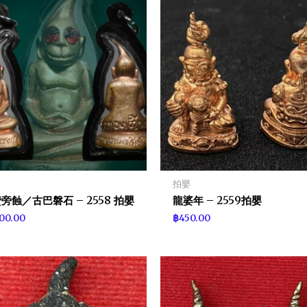
拍嬰
旁蝕／古巴磐石 – 2558 拍嬰
龍婆年 – 2559拍嬰
100.00
฿
450.00