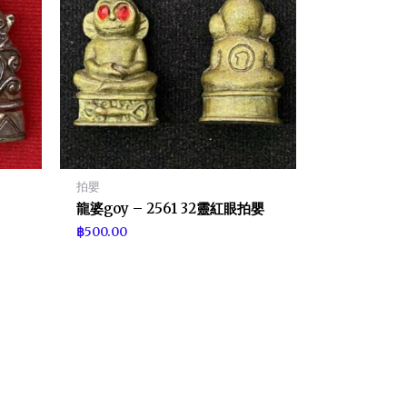
拍嬰
龍婆goy – 2561 32靈紅眼拍嬰
฿
500.00