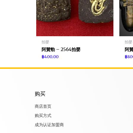
拍嬰
拍嬰
阿贊勁 – 2564拍嬰
阿贊
฿
400.00
฿
80
购买
商店首页
购买方式
成为认证加盟商