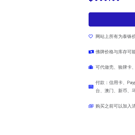
网站上所有为泰铢
佛牌价格与库存可
可代做壳、验牌卡、
付款：信用卡、Pay
台、澳门、新币、马币
购买之前可以加入