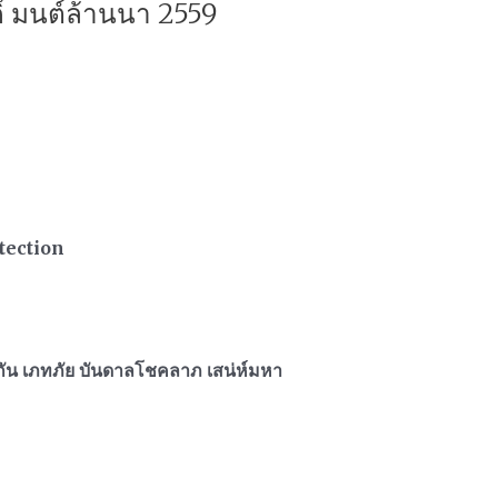
ิ์ มนต์ล้านนา 2559
tection
งกัน เภทภัย บันดาลโชคลาภ เสน่ห์มหา