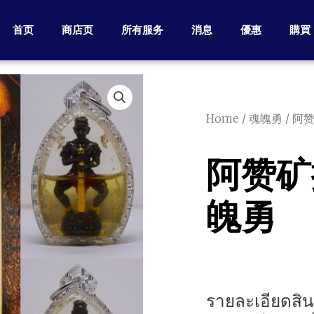
首页
商店页
所有服务
消息
優惠
購買
Home
/
魂魄勇
/ 阿
阿赞矿撒
魄勇
รายละเอียดสินค