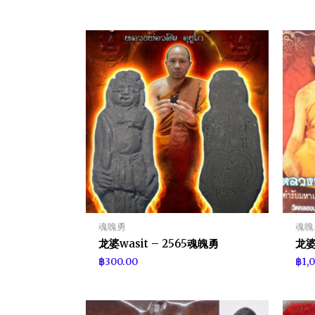
魂魄勇
魂魄
龙婆wasit – 2565魂魄勇
龙婆
฿
300.00
฿
1,