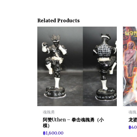
Related Products
魂魄勇
魂魄
阿赞Uthen – 拳击魂魄勇（小
龙婆
模）
฿
40
฿
1,600.00