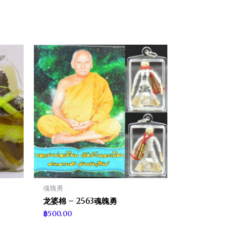
魂魄勇
龙婆棉 – 2563魂魄勇
฿
500.00