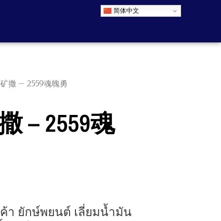
简体中文
赞矿撒 – 2559魂魄勇
 – 2559魂
้า ยักษ์พยนต์ เลี่ยมน้ำมัน