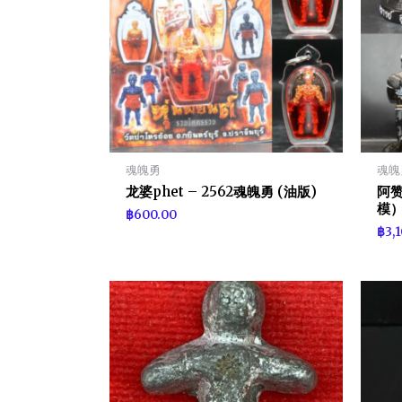
魂魄勇
魂魄
龙婆phet – 2562魂魄勇 (油版)
阿赞
模
฿
600.00
฿
3,