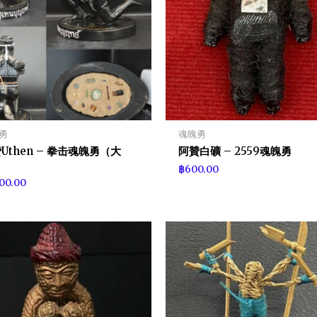
勇
魂魄勇
Uthen – 拳击魂魄勇（大
阿贊白礦 – 2559魂魄勇
）
฿
600.00
100.00