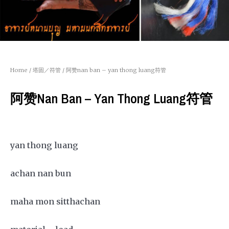
Home
/
塔固／符管
/ 阿赞nan ban – yan thong luang符管
阿赞nan Ban – Yan Thong Luang符管
yan thong luang
achan nan bun
maha mon sitthachan