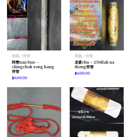
塔固／符管
塔固／符管
阿赞nan bun –
龙婆chu – 2558lak na
chingchok song hang
thong符管
符管
฿
600.00
฿
600.00