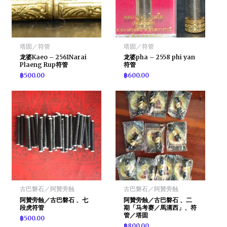
塔固／符管
塔固／符管
龙婆Kaeo – 2561Narai
龙婆pha – 2558 phi yan
Plaeng Rup符管
符管
฿
500.00
฿
600.00
古巴磐石／阿贊旁蝕
古巴磐石／阿贊旁蝕
阿贊旁蝕／古巴磐石 、七
阿贊旁蝕／古巴磐石 、二
段虎符管
期「马考赛／馬溝西」、符
管／塔固
฿
500.00
฿
800.00