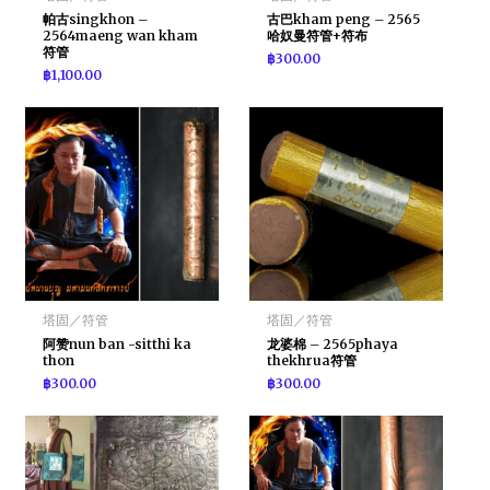
帕古singkhon –
古巴kham peng – 2565
2564maeng wan kham
哈奴曼符管+符布
符管
฿
300.00
฿
1,100.00
塔固／符管
塔固／符管
阿赞nun ban -sitthi ka
龙婆棉 – 2565phaya
thon
thekhrua符管
฿
300.00
฿
300.00