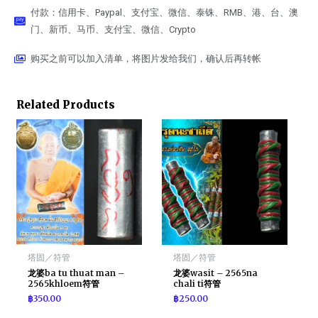
付款：信用卡、Paypal、支付宝、微信、泰铢、RMB、港、台、澳
门、新币、马币、支付宝、微信、Crypto
购买之前可以加入清单，将图片发给我们，确认后再转帐
Related Products
塔固／符管
塔固／符管
龙婆ba tu thuat man –
龙婆wasit – 2565na
2565khloem符管
chali ti符管
฿
350.00
฿
250.00