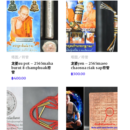
塔固／符管
塔固／符管
龙婆su pot – 2565maha
龙婆yen – 2565maeo
burut 8 champhuak符
chaosua riak sap符管
管
฿
300.00
฿
400.00