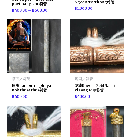
Ngoen To Thong符管
paet nang son符管
฿
1,000.00
฿
400.00
–
฿
600.00
塔固／符管
塔固／符管
阿赞nan bun – phaya
龙婆Kaeo – 2561Narai
nok thuet thue符管
Plaeng Rup符管
฿
600.00
฿
400.00