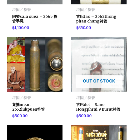
塔固／符管
塔固／符管
阿赞sala suea – 2565 符
古巴tao – 2562thong
管手绳
phan chang符管
฿
1,100.00
฿
350.00
OUT OF STOCK
塔固／符管
塔固／符管
龙婆mean –
古巴det – Sane
2552lukpuen符管
Hongphrai 9 Burut符管
฿
500.00
฿
500.00