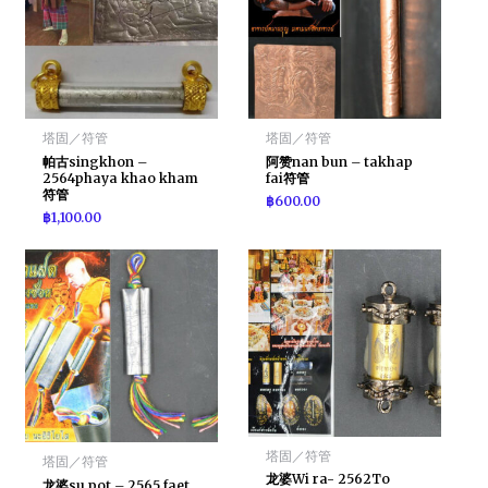
塔固／符管
塔固／符管
帕古singkhon –
阿赞nan bun – takhap
2564phaya khao kham
fai符管
符管
฿
600.00
฿
1,100.00
塔固／符管
塔固／符管
龙婆Wi ra- 2562To
龙婆su pot – 2565 faet