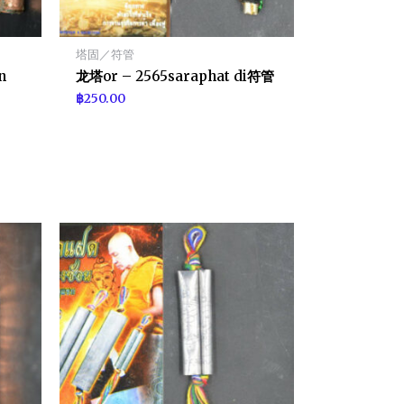
塔固／符管
n
龙塔or – 2565saraphat di符管
฿
250.00