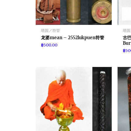
塔固／符管
塔固
龙婆mean – 2552lukpuen符管
古巴d
Bu
฿
500.00
฿
50