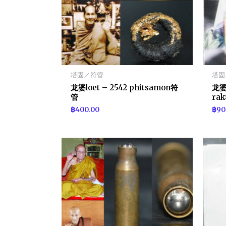
塔固／符管
塔固
龙婆loet – 2542 phitsamon符
龙婆c
管
ra
฿
400.00
฿
90