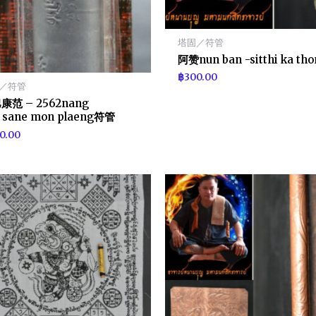
塔固／符管
阿赞nun ban -sitthi ka tho
฿
300.00
／符管
康范 – 2562nang
 sane mon plaeng符管
0.00