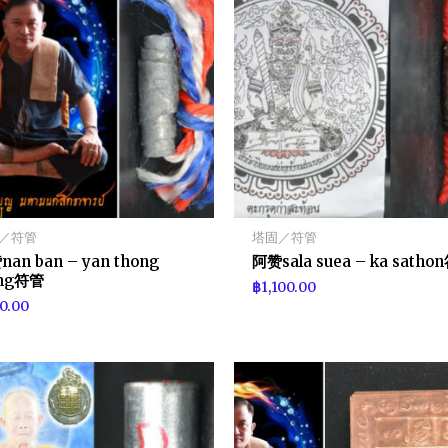
／符管
塔固／符管
an ban – yan thong
阿赞sala suea – ka satho
ang符管
฿
1,100.00
0.00