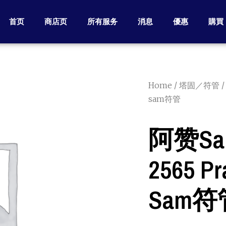
首页
商店页
所有服务
消息
優惠
購買
Home
/
塔固／符管
/
sam符管
阿赞sala
2565 Pr
Sam符