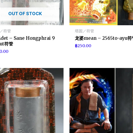
OUT OF STOCK
／符管
塔固／符管
et – Sane Hongphrai 9
龙婆mean – 2565to-ayu
rut符管
฿
250.00
0.00