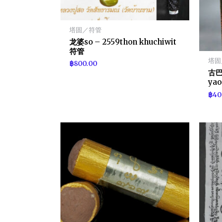
塔固／符管
龙婆so – 2559thon khuchiwit
符管
塔固
฿
800.00
古巴
yao
฿
40