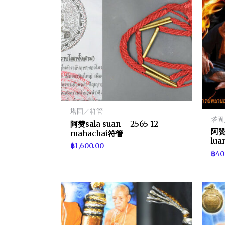
塔固／符管
塔固
阿赞sala suan – 2565 12
阿赞n
mahachai符管
lu
฿
1,600.00
฿
40