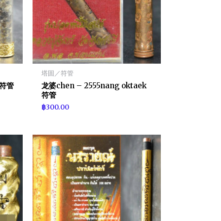
塔固／符管
ap符管
龙婆chen – 2555nang oktaek
符管
฿
300.00