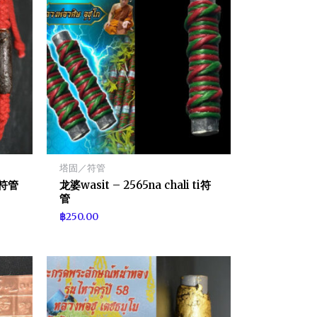
塔固／符管
n符管
龙婆wasit – 2565na chali ti符
管
฿
250.00