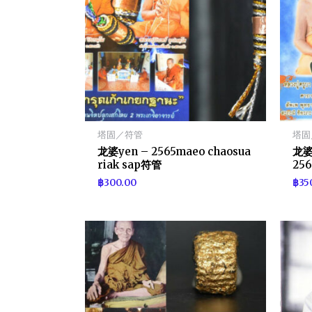
塔固／符管
塔固
龙婆yen – 2565maeo chaosua
龙婆b
riak sap符管
25
฿
300.00
฿
35