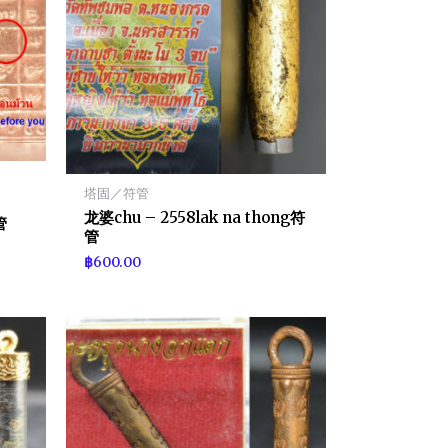
塔固／符管
龙婆chu – 2558lak na thong符
管
管
฿
600.00