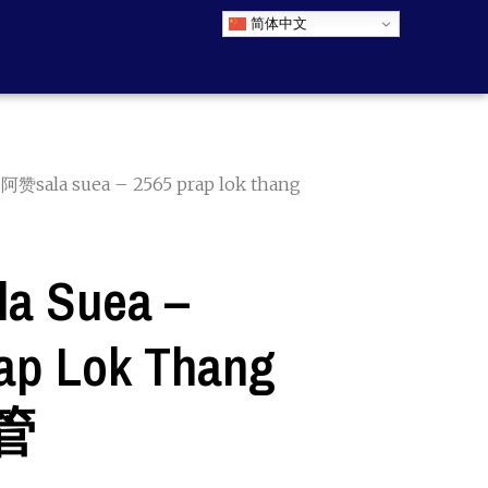
简体中文
 阿赞sala suea – 2565 prap lok thang
 Suea –
ap Lok Thang
管