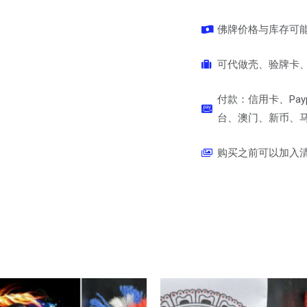
佛牌价格与库存可
可代做壳、验牌卡、
付款：信用卡、Pay
台、澳门、新币、马币
购买之前可以加入