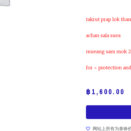
takrut prap lok tha
achan sala suea
mueang sam mok 
for = protection a
฿
1,600.00
网站上所有为泰铢