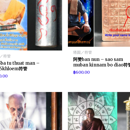
塔固／符管
／符管
阿赞ban nun – sao sam
a tu thuat man –
muban kinnam bo diao符
65khloem符管
฿
600.00
0.00