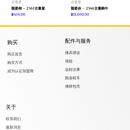
古曼童
古曼童
龍婆棉 – 2563古曼童
龍婆炎 – 2546古曼騎牛
฿
450.00
฿
11,000.00
配件与服务
购买
佛具摆设
商店首页
项链
购买方式
远程法事
成为认证加盟商
跑庙租车
佛牌包壳
关于
联系我们
最新消息