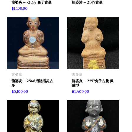
龍婆炎 – -2558 兔子古曼
龍婆沛 – 2549古曼
฿
1,100.00
古曼童
古曼童
龍婆炎 – 2546招財擋災古
龍婆炎 – 2557兔子古曼 佩
曼
戴型
฿
5,100.00
฿
1,400.00