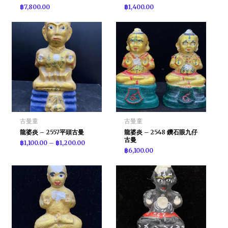
฿
7,800.00
฿
1,400.00
古曼童
古曼童
龍婆炎 – 2557平頭古曼
龍婆炎 – 2548 鑽石眼九仔
古曼
฿
1,100.00
–
฿
1,200.00
฿
6,100.00