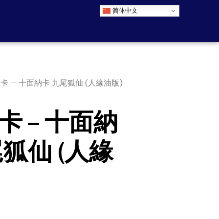
简体中文
拉卡 – 十面納卡 九尾狐仙 (人緣油版)
卡 – 十面納
尾狐仙 (人緣