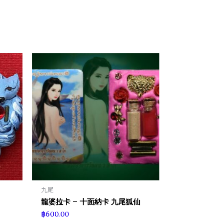
九尾
龍婆拉卡 – 十面納卡 九尾狐仙
฿
600.00