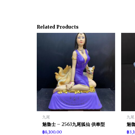
Related Products
九尾
九尾
魅魯士 – 2563九尾狐仙 供奉型
魅魯
฿
8,100.00
฿
3,