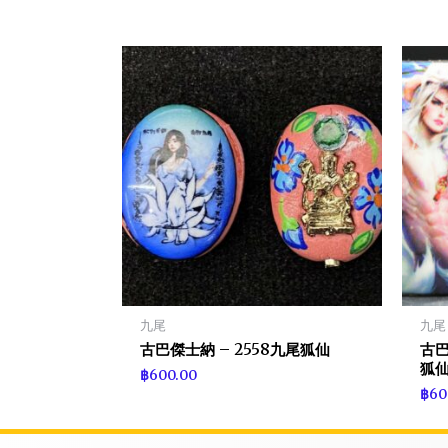
九尾
九尾
古巴傑士納 – 2558九尾狐仙
古巴
狐
฿
600.00
฿
60