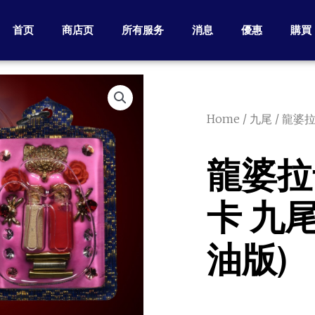
首页
商店页
所有服务
消息
優惠
購買
Home
/
九尾
/ 龍婆
龍婆拉
卡 九
油版)