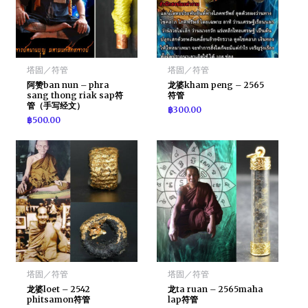
塔固／符管
塔固／符管
阿赞ban nun – phra
龙婆kham peng – 2565
sang thong riak sap符
符管
管（手写经文）
฿
300.00
฿
500.00
塔固／符管
塔固／符管
龙婆loet – 2542
龙ta ruan – 2565maha
phitsamon符管
lap符管