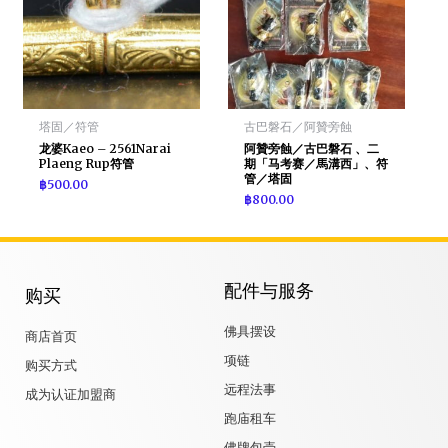
塔固／符管
古巴磐石／阿贊旁蝕
龙婆Kaeo – 2561Narai
阿贊旁蝕／古巴磐石 、二
Plaeng Rup符管
期「马考赛／馬溝西」、符
管／塔固
฿
500.00
฿
800.00
配件与服务
购买
佛具摆设
商店首页
项链
购买方式
远程法事
成为认证加盟商
跑庙租车
佛牌包壳