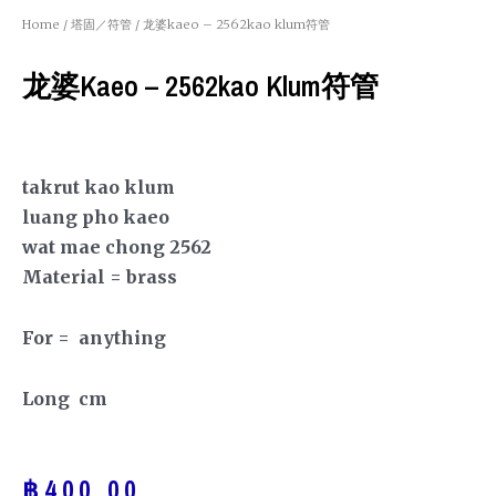
Home
/
塔固／符管
/ 龙婆kaeo – 2562kao klum符管
龙婆kaeo – 2562kao Klum符管
takrut kao klum
luang pho kaeo
wat mae chong 2562
Material = brass
For = anything
Long cm
฿
400.00