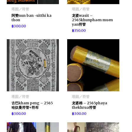
塔固／符管
塔固／符管
阿赞nun ban -sitthi ka
龙婆wasit –
thon
2565khunphaen muen
yan符管
฿
300.00
฿
350.00
塔固／符管
塔固／符管
古巴kham peng – 2565
龙婆棉 – 2565phaya
哈奴曼符管+符布
thekhrua符管
฿
300.00
฿
300.00