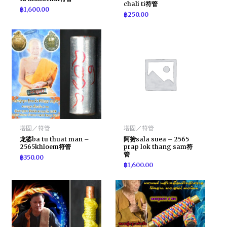
chali ti符管
฿
1,600.00
฿
250.00
塔固／符管
塔固／符管
龙婆ba tu thuat man –
阿赞sala suea – 2565
2565khloem符管
prap lok thang sam符
管
฿
350.00
฿
1,600.00