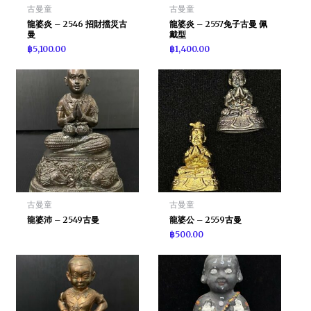
古曼童
古曼童
龍婆炎 – 2546 招財擋災古
龍婆炎 – 2557兔子古曼 佩
曼
戴型
฿
5,100.00
฿
1,400.00
古曼童
古曼童
龍婆沛 – 2549古曼
龍婆公 – 2559古曼
฿
500.00