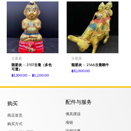
古曼童
古曼童
龍婆炎 – 2557古曼（多色
龍婆炎 – 2546古曼騎牛
可選）
฿
11,000.00
฿
1,100.00
–
฿
1,200.00
配件与服务
购买
佛具摆设
商店首页
项链
购买方式
远程法事