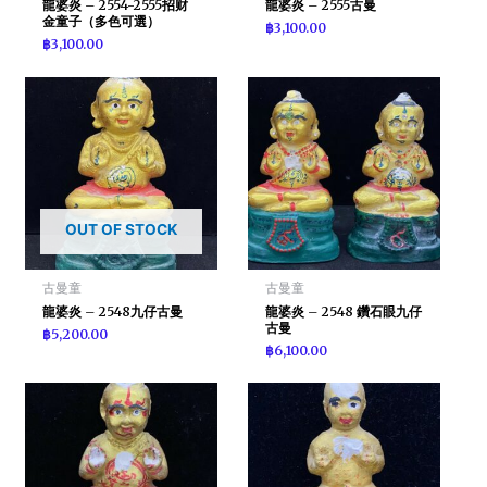
龍婆炎 – 2554-2555招财
龍婆炎 – 2555古曼
金童子（多色可選）
฿
3,100.00
฿
3,100.00
OUT OF STOCK
古曼童
古曼童
龍婆炎 – 2548九仔古曼
龍婆炎 – 2548 鑽石眼九仔
古曼
฿
5,200.00
฿
6,100.00