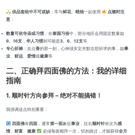
供品套组中不可或缺
：常与
鲜花
、
蜡烛
一起使用
点燃时注
意
：
数量可依寺庙或习惯
：在
泰国习俗
中，部分地区会用固定数量如
9、16支
，
华人习惯
则可能是
3、6、12支
等
专心祈祷
：在点
香
的那一刻，心神须安定并默念想祈求的事，如
事
业
、
财运
、
爱情
或
健康
等
二、正确拜四面佛的方法：我的详细
指南
1. 顺时针方向参拜 – 绝对不能搞错！
我强调这点特别重要：
四面佛
有
四面
，通常
第一面
象征
事业
，往右
顺时针
依次为
感
情
、
财富
、
健康
必须每面都拜一次，切勿跳过，才能获得
全方