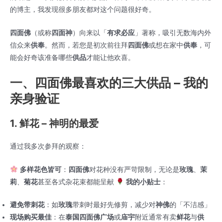
的博主，我发现很多朋友都对这个问题很好奇。
四面佛
（或称
四面神
）向来以「
有求必应
」著称，吸引无数海内外
信众来
供奉
。然而，若您是初次前往拜
四面佛
或想在家中
供奉
，可
能会好奇该准备哪些
供品
才能让他欢喜。
一、四面佛最喜欢的三大供品 – 我的
亲身验证
1. 鲜花 – 神明的最爱
通过我多次参拜的观察：
多样花色皆可
：
四面佛
对花种没有严苛限制，无论是
玫瑰
、
茉
莉
、
菊花
甚至各式杂花束都能呈献
我的小贴士
：
避免带刺花
：如
玫瑰
带刺时最好先修剪，减少对
神佛
的「不洁感」
现场购买最佳
：在
泰国四面佛广场
或
庙宇
附近通常有卖
鲜花
与
供