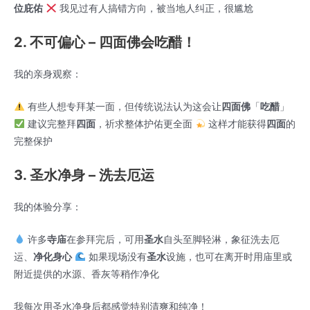
位庇佑
我见过有人搞错方向，被当地人纠正，很尴尬
2. 不可偏心 – 四面佛会吃醋！
我的亲身观察：
有些人想专拜某一面，但传统说法认为这会让
四面佛
「
吃醋
」
建议完整拜
四面
，祈求整体护佑更全面
这样才能获得
四面
的
完整保护
3. 圣水净身 – 洗去厄运
我的体验分享：
许多
寺庙
在参拜完后，可用
圣水
自头至脚轻淋，象征洗去厄
运、
净化身心
如果现场没有
圣水
设施，也可在离开时用庙里或
附近提供的水源、香灰等稍作净化
我每次用圣水净身后都感觉特别清爽和纯净！