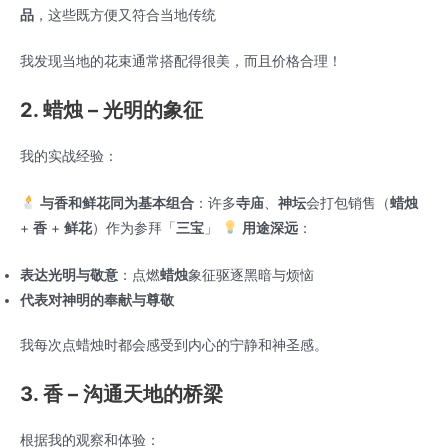
品
，这些既方便又符合当地传统
我发现当地的花束通常搭配得很美，而且价格合理！
2. 蜡烛 – 光明的象征
我的实战经验：
与香和鲜花同为基本组合
：许多
寺庙
、
神坛
会打包销售（
蜡烛
+
香
+
鲜花
）作为参拜「
三宝
」
用途深远
：
表达光明与敬意
：点燃
蜡烛
象征驱逐黑暗与烦恼
代表对神明的奉献与尊敬
我每次点蜡烛时都会感受到内心的宁静和神圣感。
3. 香 – 沟通天地的桥梁
根据我的观察和体验：