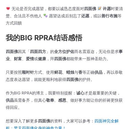
无论是否完成愿望，都要以诚恳态度面对
四面佛
许愿
时要清
楚、合法且不伤他人
愿望达成后别忘了
还愿
，或以
善行布施
等
方式回饋
我的BIG RPRA结语感悟
四面佛
因其「
四面四方
」的
全方位护佑
而名震遐迩，无论你是求
事
业
、
财富
、
爱情
或
健康
，拜
四面佛
都能带来一股神圣助力。
只要按照
顺时针
方式、使用
鲜花
、
蜡烛
与
香
等正确
供品
，再以恭敬
态度表达愿望，就能更顺利地获得
四面佛
的护持。
作为BIG RPRA的博主，我要特别提醒：
诚心
才是最重要的关键，
供品
虽需备齐，但真心
敬奉
、
感恩
、做好事方能让你的祈祷更快获
得回应。
想要深入了解更多
四面佛
的资料，大家可以参考：
四面神完全解
析：梵天四面佛化身的神奇力量！