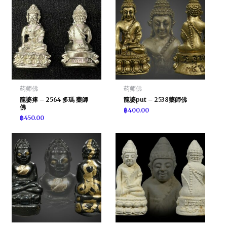
药师佛
药师佛
龍婆捧 – 2564 多瑪 藥師
龍婆put – 2538藥師佛
佛
฿
400.00
฿
450.00