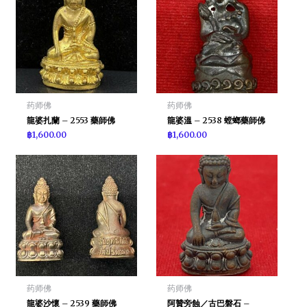
药师佛
药师佛
龍婆扎蘭 – 2553 藥師佛
龍婆溫 – 2538 螳螂藥師佛
฿
1,600.00
฿
1,600.00
药师佛
药师佛
龍婆沙懷 – 2539 藥師佛
阿贊旁蝕／古巴磐石 –