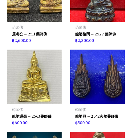
药师佛
药师佛
屈考公 – 2511 藥師佛
龍婆格閃 – 2527 藥師佛
฿
2,600.00
฿
2,800.00
药师佛
药师佛
龍婆通蜀 – 2563藥師佛
龍婆冠 – 2542火焰藥師佛
฿
600.00
฿
500.00