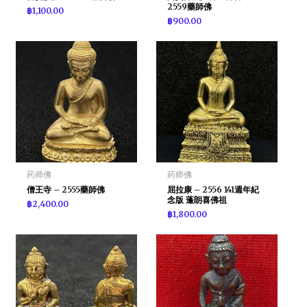
2559藥師佛
฿
1,100.00
฿
900.00
药师佛
药师佛
僧王寺 – 2555藥師佛
屈拉康 – 2556 141週年紀
念版 蓬朗喜佛祖
฿
2,400.00
฿
1,800.00