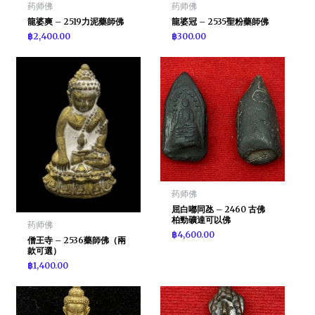
药师佛
药师佛
龍婆爽 – 2519力泥藥師佛
龍婆冠 – 2535聖粉藥師佛
฿
2,400.00
฿
300.00
药师佛
屈白嘟同氹 – 2460 古佛
柏勁礦達可以佛
药师佛
฿
4,600.00
僧王寺 – 2536藥師佛（兩
款可選）
฿
1,400.00