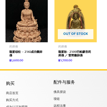
OUT OF STOCK
药师佛
药师佛
龍婆頌松 – 2561成功藥師
龍婆耿- 2500巴帕蒙吞药
佛
师佛 ／ 雷劈藥師佛
฿
1,600.00
฿
5,700.00
配件与服务
购买
佛具摆设
商店首页
项链
购买方式
远程法事
成为认证加盟商