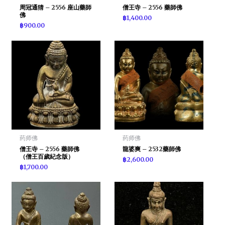
周冠通猜 – 2556 座山藥師
僧王寺 – 2556 藥師佛
佛
฿
1,400.00
฿
900.00
药师佛
药师佛
僧王寺 – 2556 藥師佛
龍婆爽 – 2532藥師佛
（僧王百歲紀念版）
฿
2,600.00
฿
1,700.00