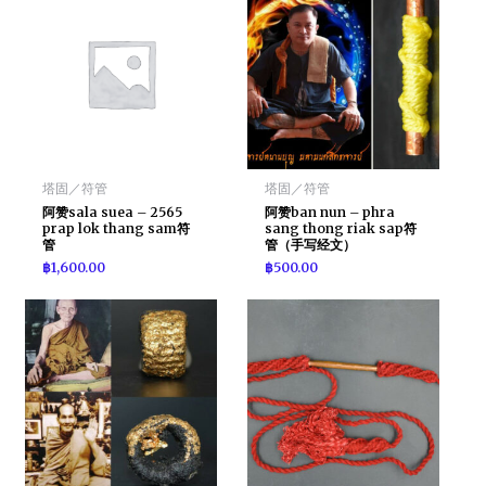
塔固／符管
塔固／符管
阿赞sala suea – 2565
阿赞ban nun – phra
prap lok thang sam符
sang thong riak sap符
管
管（手写经文）
฿
1,600.00
฿
500.00