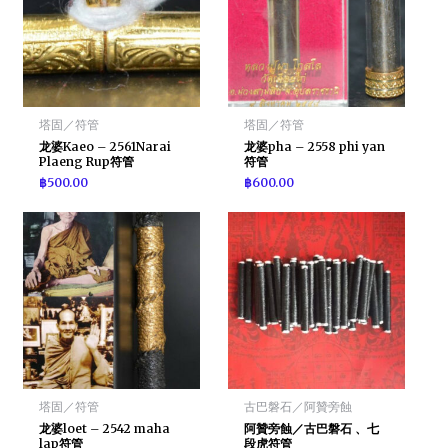
塔固／符管
塔固／符管
龙婆Kaeo – 2561Narai
龙婆pha – 2558 phi yan
Plaeng Rup符管
符管
฿
500.00
฿
600.00
塔固／符管
古巴磐石／阿贊旁蝕
龙婆loet – 2542 maha
阿贊旁蝕／古巴磐石 、七
lap符管
段虎符管