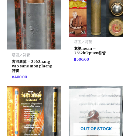
塔固／符管
龙婆mean –
2552lukpuen符管
塔固／符管
฿
500.00
古巴康范 – 2562nang
yao sane mon plaeng
符管
฿
400.00
OUT OF STOCK