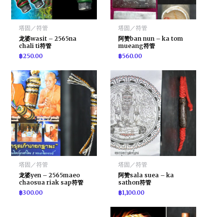
塔固／符管
塔固／符管
龙婆wasit – 2565na
阿赞ban nun – ka tom
chali ti符管
mueang符管
฿
250.00
฿
560.00
塔固／符管
塔固／符管
龙婆yen – 2565maeo
阿赞sala suea – ka
chaosua riak sap符管
sathon符管
฿
300.00
฿
1,100.00