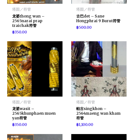
塔固／符管
塔固／符管
龙婆thong wan –
古巴det – Sane
2565narai prap
Hongphrai 9 Burut符管
traichak符管
฿
500.00
฿
350.00
塔固／符管
塔固／符管
龙婆wasit –
帕古singkhon –
2565khunphaen muen
2564maeng wan kham
yan符管
符管
฿
350.00
฿
1,100.00