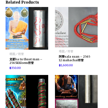
Related Products
塔固／符管
塔固／符管
阿赞sala suan – 2565
龙婆ba tu thuat man –
12 mahachai符管
2565khloem符管
฿
1,600.00
฿
350.00