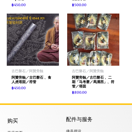
฿
450.00
฿
500.00
古巴磐石／阿贊旁蝕
古巴磐石／阿贊旁蝕
阿贊旁蝕／古巴磐石 、食
阿贊旁蝕／古巴磐石 、二
人虎塔固／符管
期「马考赛／馬溝西」、符
管／塔固
฿
450.00
฿
800.00
配件与服务
购买
佛具摆设