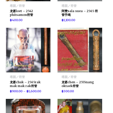
塔固／符管
塔固／符管
龙婆loet – 2542
阿赞sala suea – 2565 符
phitsamon符管
管手绳
฿
400.00
฿
1,100.00
塔固／符管
塔固／符管
龙婆chuk – 2565rak
龙婆chen – 2555nang
mak mak rak符管
oktaek符管
฿
900.00
–
฿
1,600.00
฿
300.00