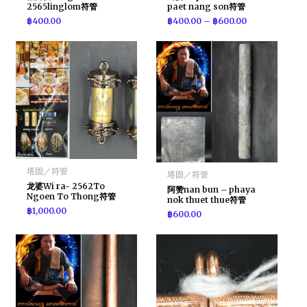
2565linglom符管
paet nang son符管
฿
400.00
฿
400.00
–
฿
600.00
塔固／符管
塔固／符管
龙婆Wi ra- 2562To
阿赞nan bun – phaya
Ngoen To Thong符管
nok thuet thue符管
฿
1,000.00
฿
600.00