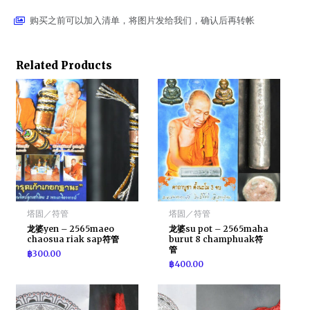
购买之前可以加入清单，将图片发给我们，确认后再转帐
Related Products
塔固／符管
塔固／符管
龙婆yen – 2565maeo
龙婆su pot – 2565maha
chaosua riak sap符管
burut 8 champhuak符
管
฿
300.00
฿
400.00