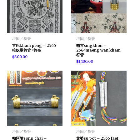
塔固／符管
塔固／符管
古巴kham peng – 2565
帕古singkhon –
哈奴曼符管+符布
2564maeng wan kham
符管
฿
300.00
฿
1,100.00
塔固／符管
塔固／符管
帕阿赞song chai –
龙婆su pot – 2565 faet