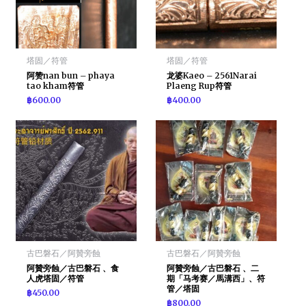
塔固／符管
塔固／符管
阿赞nan bun – phaya
龙婆Kaeo – 2561Narai
tao kham符管
Plaeng Rup符管
฿
600.00
฿
400.00
古巴磐石／阿贊旁蝕
古巴磐石／阿贊旁蝕
阿贊旁蝕／古巴磐石 、食
阿贊旁蝕／古巴磐石 、二
人虎塔固／符管
期「马考赛／馬溝西」、符
管／塔固
฿
450.00
฿
800.00