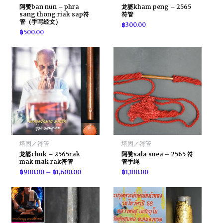
阿赞ban nun – phra
龙婆kham peng – 2565
sang thong riak sap符
符管
管（手写经文）
฿
300.00
฿
500.00
塔固／符管
塔固／符管
龙婆chuk – 2565rak
阿赞sala suea – 2565 符
mak mak rak符管
管手绳
฿
900.00
–
฿
1,600.00
฿
1,100.00