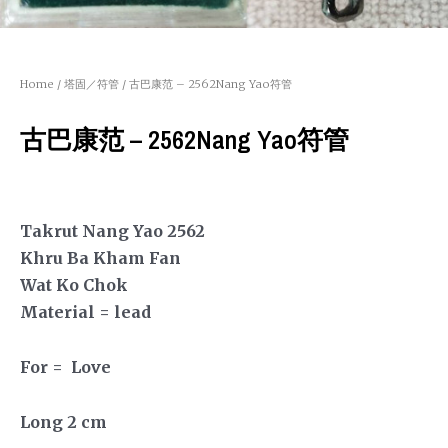
Home
/
塔固／符管
/ 古巴康范 – 2562Nang Yao符管
古巴康范 – 2562Nang Yao符管
Takrut Nang Yao 2562
Khru Ba Kham Fan
Wat Ko Chok
Material = lead
For = Love
Long 2 cm