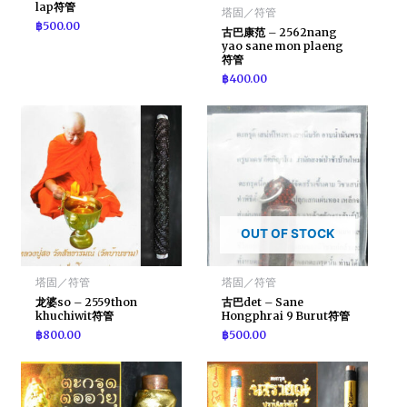
lap符管
塔固／符管
฿
500.00
古巴康范 – 2562nang
yao sane mon plaeng
符管
฿
400.00
OUT OF STOCK
塔固／符管
塔固／符管
龙婆so – 2559thon
古巴det – Sane
khuchiwit符管
Hongphrai 9 Burut符管
฿
800.00
฿
500.00