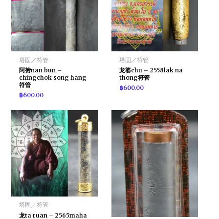
塔固／符管
塔固／符管
阿赞nan bun –
龙婆chu – 2558lak na
chingchok song hang
thong符管
符管
฿
600.00
฿
600.00
塔固／符管
龙ta ruan – 2565maha