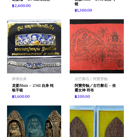
链
฿
2,600.00
฿
1,300.00
师傅自身
古巴磐石／阿贊旁蝕
龙婆Mun – 2561 自身 纯
阿贊旁蝕／古巴磐石 – 依
银手链
霸女神 符布
฿
1,600.00
฿
200.00