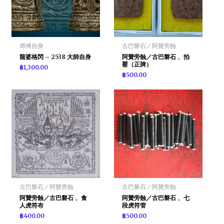
师傅自身
古巴磐石／阿贊旁蝕
龍婆格閃 – 2538 大師自身
阿贊旁蝕／古巴磐石 、拍
罂（正牌）
฿
1,300.00
฿
500.00
古巴磐石／阿贊旁蝕
古巴磐石／阿贊旁蝕
阿贊旁蝕／古巴磐石 、食
阿贊旁蝕／古巴磐石 、七
人虎符布
段虎符管
฿
400.00
฿
500.00