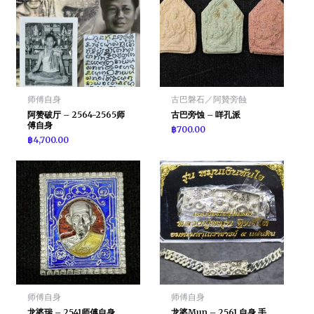
师傅自身
古巴磐石／阿贊旁蝕
阿赞破厅 – 2564-2565师
古巴旁蚀 – 咩孔派
傅自身
฿
700.00
฿
4,700.00
师傅自身
师傅自身
龙婆瑞 – 2541师傅自身
龙婆Mun – 2561 自身 手