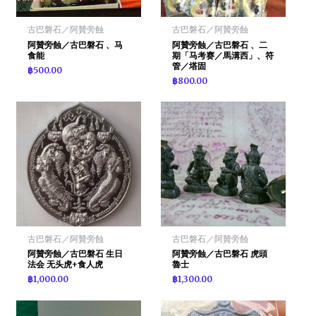
古巴磐石／阿贊旁蝕
古巴磐石／阿贊旁蝕
阿贊旁蝕／古巴磐石 、马
阿贊旁蝕／古巴磐石 、二
食能
期「马考赛／馬溝西」、符
管／塔固
฿
500.00
฿
800.00
古巴磐石／阿贊旁蝕
古巴磐石／阿贊旁蝕
阿贊旁蝕／古巴磐石 生日
阿贊旁蝕／古巴磐石 虎頭
法会 无头虎+食人虎
魯士
฿
1,000.00
฿
1,300.00