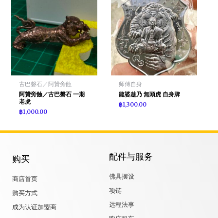
古巴磐石／阿贊旁蝕
师傅自身
阿贊旁蝕／古巴磐石 一期
龍婆趁乃 無頭虎 自身牌
老虎
฿
1,300.00
฿
1,000.00
配件与服务
购买
佛具摆设
商店首页
项链
购买方式
远程法事
成为认证加盟商