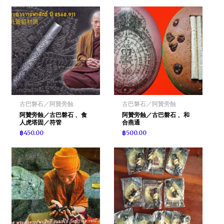
古巴磐石／阿贊旁蝕
古巴磐石／阿贊旁蝕
阿贊旁蝕／古巴磐石 、食
阿贊旁蝕／古巴磐石 、和
人虎塔固／符管
合燕通
฿
450.00
฿
500.00