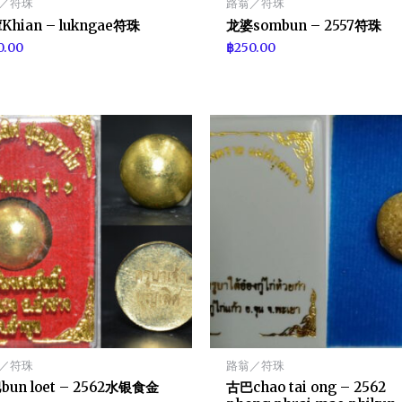
／符珠
路翁／符珠
Khian – lukngae符珠
龙婆sombun – 2557符珠
0.00
฿
250.00
／符珠
路翁／符珠
bun loet – 2562水银食金
古巴chao tai ong – 2562