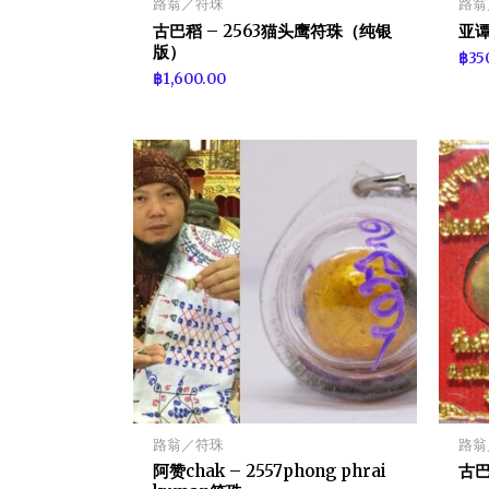
路翁／符珠
路翁
古巴稻 – 2563猫头鹰符珠（纯银
亚谭
版）
฿
35
฿
1,600.00
路翁／符珠
路翁
阿赞chak – 2557phong phrai
古巴