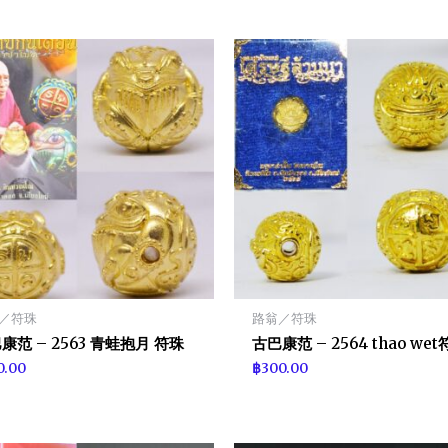
／符珠
路翁／符珠
康范 – 2563 青蛙抱月 符珠
古巴康范 – 2564 thao we
0.00
฿
300.00