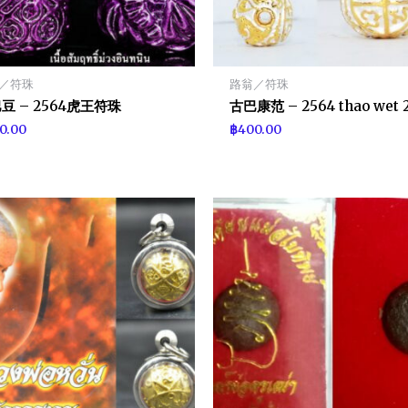
／符珠
路翁／符珠
豆 – 2564虎王符珠
古巴康范 – 2564 thao wet 
0.00
฿
400.00