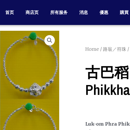
首页
商店页
所有服务
消息
優惠
購買
Home
/
路翁／符珠
/
古巴稻 –
Phikk
Luk-om Phra Phik