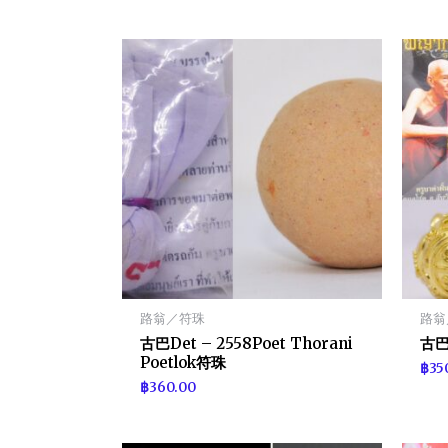
路翁／符珠
路翁
古巴Det – 2558Poet Thorani
古巴
Poetlok符珠
฿
35
฿
360.00