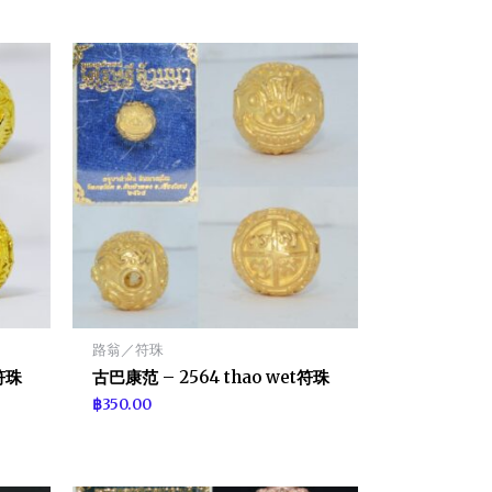
路翁／符珠
t符珠
古巴康范 – 2564 thao wet符珠
฿
350.00