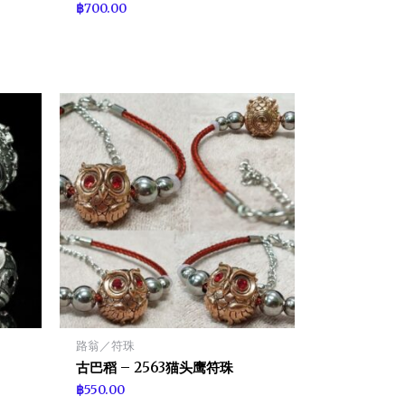
฿
700.00
路翁／符珠
古巴稻 – 2563猫头鹰符珠
฿
550.00