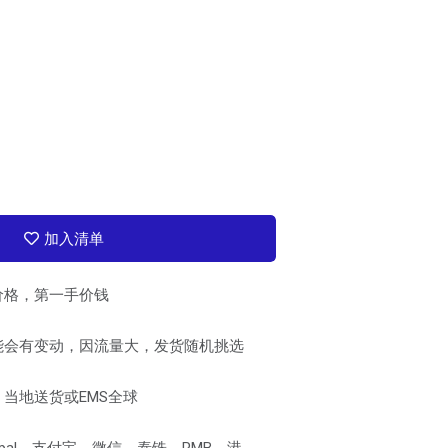
加入清单
价格，第一手价钱
能会有变动，因流量大，发货随机挑选
当地送货或EMS全球
pal、支付宝、微信、泰铢、RMB、港、