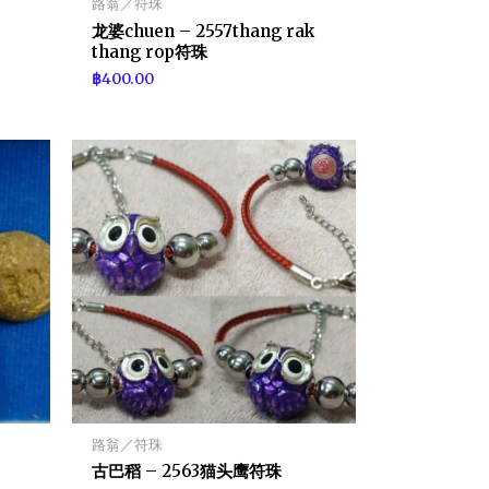
路翁／符珠
龙婆chuen – 2557thang rak
thang rop符珠
฿
400.00
路翁／符珠
古巴稻 – 2563猫头鹰符珠