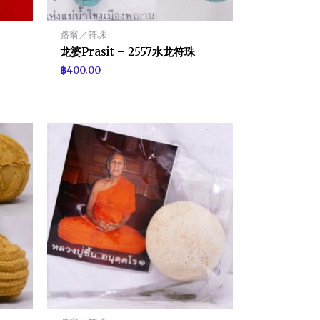
路翁／符珠
龙婆Prasit – 2557水龙符珠
฿
400.00