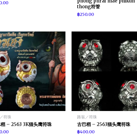
phong phrai mae phikun
0.00
thong符管
฿
250.00
／符珠
路翁／符珠
稻 – 2563 3K猫头鹰符珠
古巴稻 – 2563猫头鹰符珠
0.00
฿
400.00