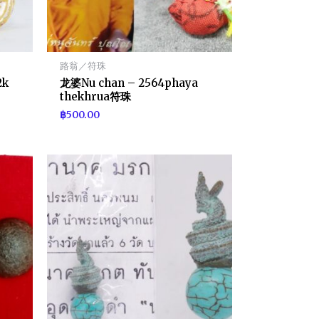
路翁／符珠
2k
龙婆Nu chan – 2564phaya
thekhrua符珠
฿
500.00