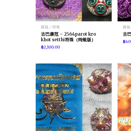
路翁／符珠
路翁
古巴康范 – 2564parot kro
古巴
khot setthi符珠（纯银版）
฿
40
฿
2,100.00