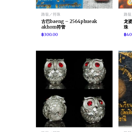
路翁／符珠
路翁
古巴baeng – 2564phueak
龙婆w
akhom符管
珠
฿
300.00
฿
40