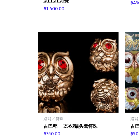
kuman符珠
฿
45
฿
1,600.00
路翁／符珠
路翁
古巴稻 – 2563猫头鹰符珠
古巴
฿
350.00
฿
50