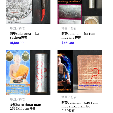
塔固／符管
塔固／符管
阿赞sala suea – ka
阿赞ban nun – ka tom
sathon符管
mueang符管
฿
1,100.00
฿
560.00
塔固／符管
塔固／符管
阿赞ban nun – sao sam
龙婆ba tu thuat man –
muban kinnam bo
2565khloem符管
diao符管