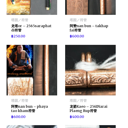
塔固／符管
塔固／符管
龙塔or – 2565saraphat
阿赞nan bun – takhap
di符管
fai符管
฿
250.00
฿
600.00
塔固／符管
塔固／符管
阿赞nan bun – phaya
龙婆Kaeo – 2561Narai
tao kham符管
Plaeng Rup符管
฿
600.00
฿
400.00