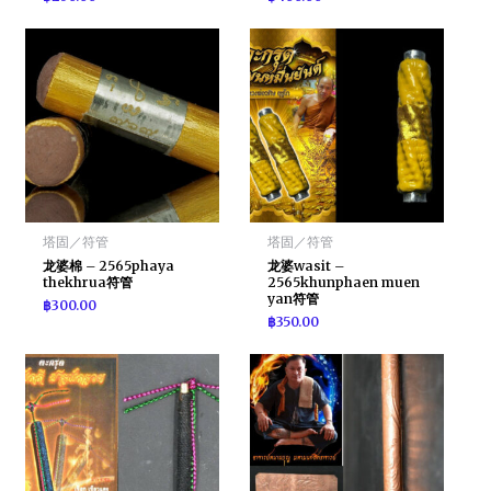
塔固／符管
塔固／符管
龙婆棉 – 2565phaya
龙婆wasit –
thekhrua符管
2565khunphaen muen
yan符管
฿
300.00
฿
350.00