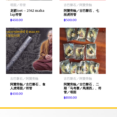
塔固／符管
古巴磐石／阿贊旁蝕
龙婆loet – 2542 maha
阿贊旁蝕／古巴磐石 、七
lap符管
段虎符管
฿
450.00
฿
500.00
古巴磐石／阿贊旁蝕
古巴磐石／阿贊旁蝕
阿贊旁蝕／古巴磐石 、食
阿贊旁蝕／古巴磐石 、二
人虎塔固／符管
期「马考赛／馬溝西」、符
管／塔固
฿
450.00
฿
800.00