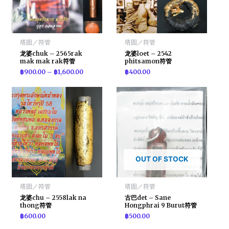
塔固／符管
塔固／符管
龙婆chuk – 2565rak
龙婆loet – 2542
mak mak rak符管
phitsamon符管
฿
900.00
–
฿
1,600.00
฿
400.00
OUT OF STOCK
塔固／符管
塔固／符管
龙婆chu – 2558lak na
古巴det – Sane
thong符管
Hongphrai 9 Burut符管
฿
600.00
฿
500.00