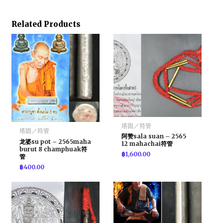
Related Products
塔固／符管
塔固／符管
阿赞sala suan – 2565
龙婆su pot – 2565maha
12 mahachai符管
burut 8 champhuak符
฿
1,600.00
管
฿
400.00