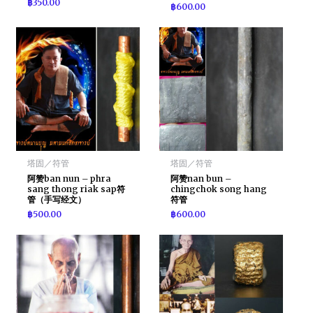
฿
350.00
฿
600.00
塔固／符管
塔固／符管
阿赞ban nun – phra
阿赞nan bun –
sang thong riak sap符
chingchok song hang
管（手写经文）
符管
฿
500.00
฿
600.00