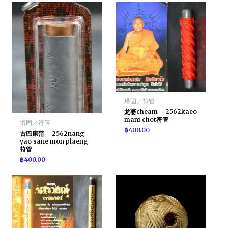
塔固／符管
龙婆cheam – 2562kaeo
mani chot符管
塔固／符管
฿
400.00
古巴康范 – 2562nang
yao sane mon plaeng
符管
฿
400.00