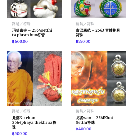
路翁／符珠
路翁／符珠
玛哈泰寺 – 2564setthi
古巴康范 – 2563 青蛙抱月
ta phran bun符管
符珠
฿
600.00
฿
550.00
路翁／符珠
路翁／符珠
龙婆Nu chan –
龙婆wan – 2561Khot
2564phaya thekhrua符
Setthi符珠
珠
฿
400.00
฿
500.00