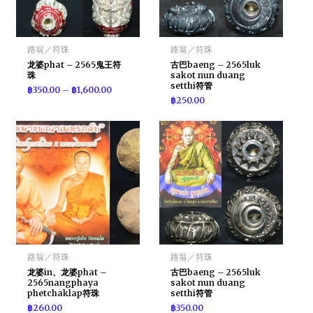
路翁／符珠
路翁／符珠
龙婆phat – 2565鬼王符
古巴baeng – 2565luk
珠
sakot nun duang
setthi符管
฿
350.00
–
฿
1,600.00
฿
250.00
路翁／符珠
路翁／符珠
龙婆in、龙婆phat –
古巴baeng – 2565luk
2565nangphaya
sakot nun duang
phetchaklap符珠
setthi符管
฿
260.00
฿
350.00