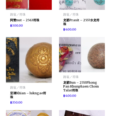
路翁／符珠
路翁／符珠
阿赞nut – 2563符珠
龙婆Prasit – 2557水龙符
珠
฿
300.00
฿
400.00
路翁／符珠
龙婆Bun – 2553Phong
Pan Khunphaen Chom
路翁／符珠
Talat符珠
亚谭Khian – lukngae符
฿
400.00
珠
฿
350.00