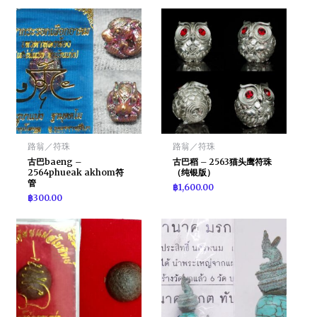
路翁／符珠
路翁／符珠
古巴baeng –
古巴稻 – 2563猫头鹰符珠
2564phueak akhom符
（纯银版）
管
฿
1,600.00
฿
300.00