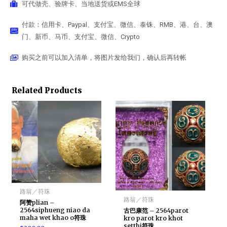
可代做壳、验牌卡、当地送货或EMS全球
付款：信用卡、Paypal、支付宝、微信、泰铢、RMB、港、台、澳
门、新币、马币、支付宝、微信、Crypto
购买之前可以加入清单，将图片发给我们，确认后再转帐
Related Products
路翁／符珠
路翁／符珠
阿赞plian –
2564siphueng niao da
古巴康范 – 2564parot
maha wet khao o符珠
kro parot kro khot
setthi符珠