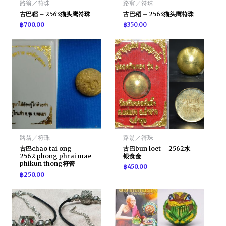
路翁／符珠
路翁／符珠
古巴稻 – 2563猫头鹰符珠
古巴稻 – 2563猫头鹰符珠
฿
700.00
฿
350.00
路翁／符珠
路翁／符珠
古巴chao tai ong –
古巴bun loet – 2562水
2562 phong phrai mae
银食金
phikun thong符管
฿
450.00
฿
250.00