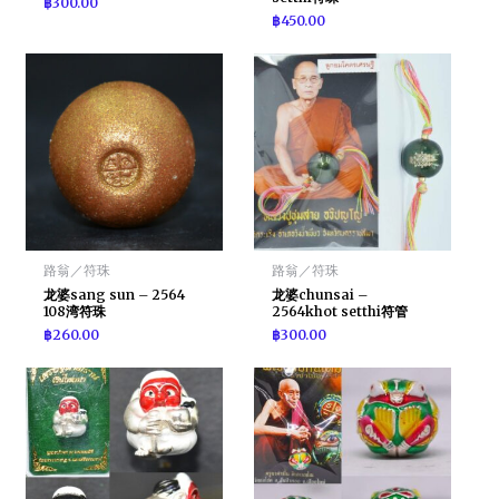
฿
300.00
฿
450.00
路翁／符珠
路翁／符珠
龙婆sang sun – 2564
龙婆chunsai –
108湾符珠
2564khot setthi符管
฿
260.00
฿
300.00