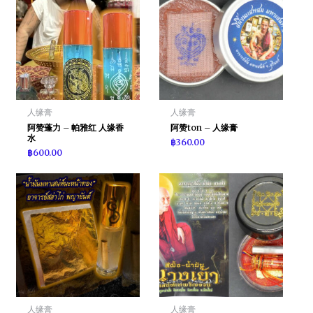
人缘膏
人缘膏
阿赞蓬力 – 帕雅红 人缘香
阿赞ton – 人缘膏
水
฿
360.00
฿
600.00
人缘膏
人缘膏