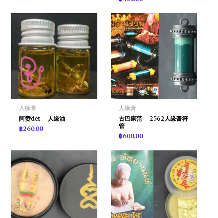
人缘膏
人缘膏
阿赞det – 人缘油
古巴康范 – 2562人缘膏符
管
฿
260.00
฿
600.00