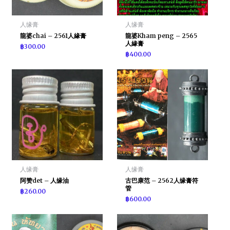
人缘膏
人缘膏
龍婆chai – 2561人緣膏
龍婆Kham peng – 2565
人緣膏
฿
300.00
฿
400.00
人缘膏
人缘膏
阿赞det – 人缘油
古巴康范 – 2562人缘膏符
管
฿
260.00
฿
600.00