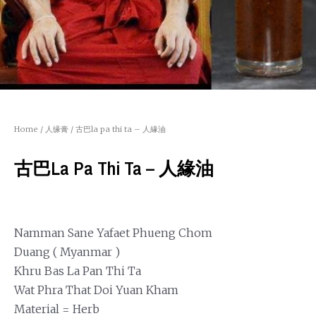
Home
/
人缘膏
/ 古巴la pa thi ta – 人緣油
古巴la Pa Thi Ta – 人緣油
Namman Sane Yafaet Phueng Chom
Duang ( Myanmar )
Khru Bas La Pan Thi Ta
Wat Phra That Doi Yuan Kham
Material = Herb