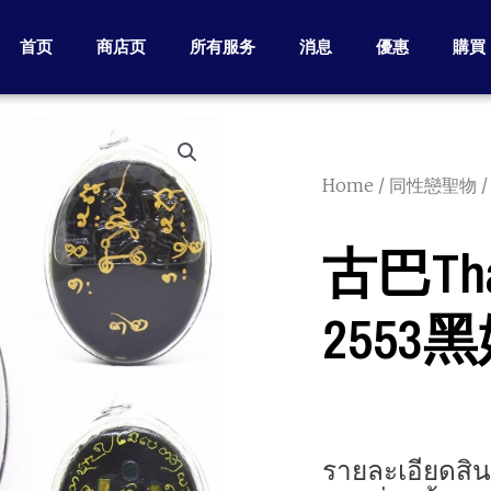
首页
商店页
所有服务
消息
優惠
購買
Home
/
同性戀聖物
/
古巴tha
2553
รายละเอียดสินค