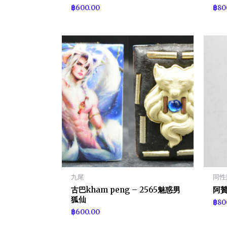
฿
600.00
฿
80
九尾
同性
古巴kham peng – 2565魅惑男
阿贊
狐仙
฿
80
฿
600.00