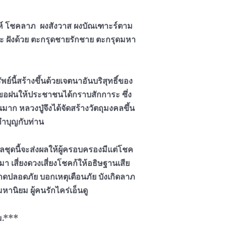
ห์ โชคลาภ ผงสังวาส ผงบัณเฑาะร์ตาม
 ฝังด้วย ตะกรุดชายรักชาย ตะกรุดมหา
ย์นี้สร้างขึ้นด้วยเจตนาอันบริสุทธิ์ของ
งขอฝนให้ประชาชนได้กราบสักการะ ซึ่ง
าก หลวงปู่จึงได้จัดสร้างวัตถุมงคลขึ้น
ทำบุญกับท่าน
ลชุดนี้จะส่งผลให้ผู้ครอบครองมีแต่โชค
 เสี่ยงดวงเสี่ยงโชคก้ให้อธิษฐานเสีย
ดปลอดภัย บอกเหตุเตือนภัย บังเกิดลาภ
านิยม ผู้คนรักไคร่เอ็นดู
ม.***