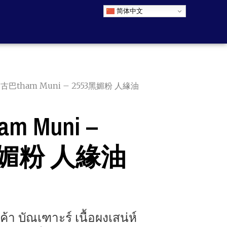
简体中文
 古巴tham Muni – 2553黑媚粉 人緣油
m Muni –
黑媚粉 人緣油
้า บัณเฑาะร์ เนื้อผงเสน่ห์