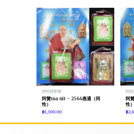
同性戀聖物
同性
阿贊ma nit – 2564燕通（同
阿贊
性）
性
฿
1,300.00
฿
2,