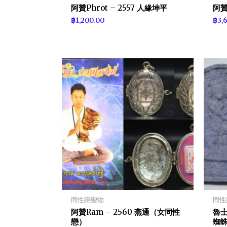
阿贊Phrot – 2557 人緣坤平
阿贊
฿
1,200.00
฿
3,
同性戀聖物
同性
阿贊Ram – 2560 燕通（女同性
魯士
戀）
蜘