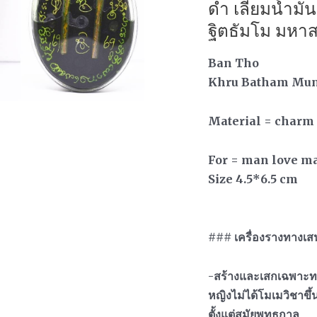
ดำ เลี่ยมน้ำมั
ฐิตธัมโม มหา
Ban Tho
Khru Batham Mun
Material = charm
For = man love m
Size 4.5*6.5 cm
### เครื่องรางทางเส
-สร้างและเสกเฉพาะทา
หญิงไม่ได้โมเมวิชาขึ้
ตั้งแต่สมัยพุทธกาล