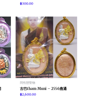
฿
300.00
同性戀聖物
同
古巴tham Muni – 2556燕通
฿
2,600.00