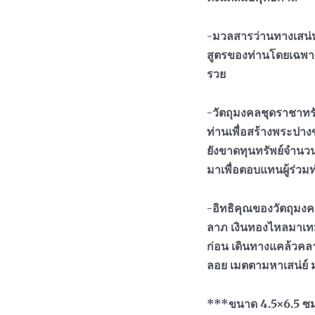
-มวลสารว่านทางเสน่
สูตรของท่านโดยเฉพาะ
รวย
-วัตถุมงคลชุดราชาทรัพ
ท่านเพื่อสร้างพระปา
ยังขาดทุนทรัพย์จำนวนม
มาเพื่อตอบแทนผู้ร่วม
-อิทธิคุณของวัตถุมงค
ลาภ เงินทองไหลมาเทมา
ก่อน เดินทางแคล้วคลา
ลอย เมตตามหาเสน่ย์ มห
***ขนาด 4.5×6.5 ซ