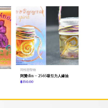
同性戀聖物
阿贊din – 2565吸引力人緣油
）
฿
350.00