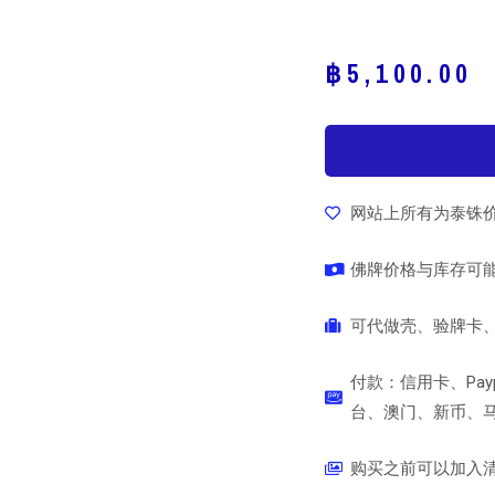
฿
5,100.00
网站上所有为泰铢
佛牌价格与库存可
可代做壳、验牌卡、
付款：信用卡、Pay
台、澳门、新币、马币
购买之前可以加入