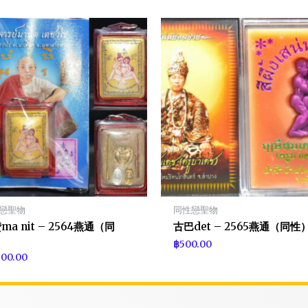
戀聖物
同性戀聖物
ma nit – 2564燕通（同
古巴det – 2565燕通（同性
）
฿
500.00
600.00