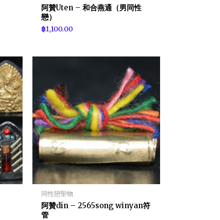
阿贊Uten – 和合燕通（男同性
戀）
฿
1,100.00
同性戀聖物
阿贊din – 2565song winyan符
管