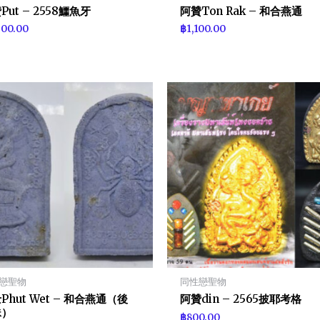
Put – 2558鱷魚牙
阿贊Ton Rak – 和合燕通
600.00
฿
1,100.00
戀聖物
同性戀聖物
Phut Wet – 和合燕通（後
阿贊din – 2565披耶考格
蛛）
฿
800.00