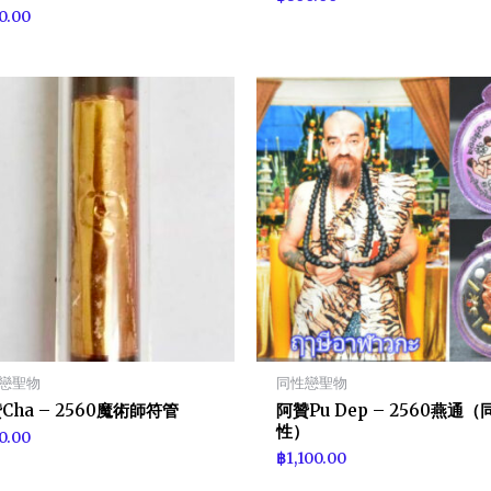
0.00
戀聖物
同性戀聖物
Cha – 2560魔術師符管
阿贊Pu Dep – 2560燕通（
性）
0.00
฿
1,100.00