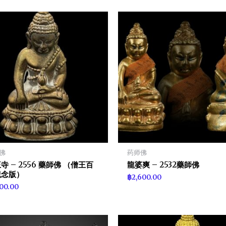
佛
药师佛
寺 – 2556 藥師佛 （僧王百
龍婆爽 – 2532藥師佛
紀念版）
฿
2,600.00
700.00