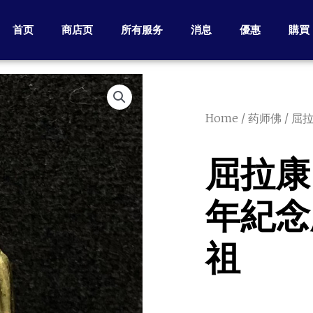
首页
商店页
所有服务
消息
優惠
購買
Home
/
药师佛
/ 屈
屈拉康 –
年紀念
祖