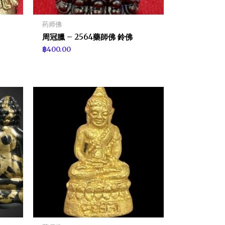
药师佛
周冠臘 – 2564藥師佛 鈴佛
฿
400.00