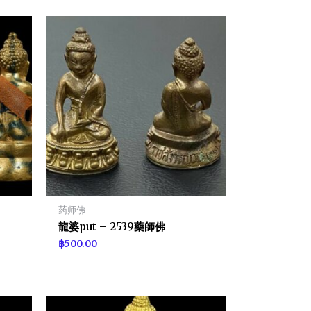
药师佛
龍婆put – 2539藥師佛
฿
500.00