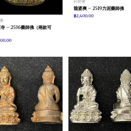
药师佛
龍婆爽 – 2519力泥藥師佛
฿
2,400.00
佛
寺 – 2536藥師佛（兩款可
）
400.00