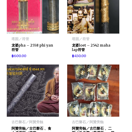
塔固／符管
塔固／符管
龙婆pha – 2558 phi yan
龙婆loet – 2542 maha
符管
lap符管
฿
600.00
฿
450.00
古巴磐石／阿贊旁蝕
古巴磐石／阿贊旁蝕
阿贊旁蝕／古巴磐石 、食
阿贊旁蝕／古巴磐石 、二