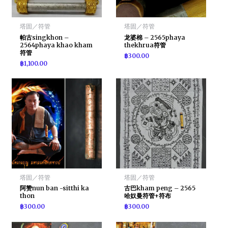
塔固／符管
塔固／符管
帕古singkhon –
龙婆棉 – 2565phaya
2564phaya khao kham
thekhrua符管
符管
฿
300.00
฿
1,100.00
塔固／符管
塔固／符管
阿赞nun ban -sitthi ka
古巴kham peng – 2565
thon
哈奴曼符管+符布
฿
300.00
฿
300.00