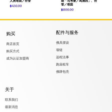
人虎塔固／符管
期「马考赛／馬溝西」、符
管／塔固
฿
450.00
฿
800.00
配件与服务
购买
佛具摆设
商店首页
项链
购买方式
远程法事
成为认证加盟商
跑庙租车
佛牌包壳
关于
联系我们
最新消息