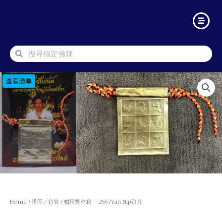
查看清单
Home
/
塔固／符管
/ 帕阿赞空刹 – 2557Yan Nip符片