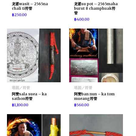
龙婆wasit – 2565na
龙婆su pot – 2565maha
chali ti符管
burut 8 champhuak符
管
฿
250.00
฿
400.00
塔固／符管
塔固／符管
阿赞sala suea – ka
阿赞ban nun – ka tom
sathon符管
mueang符管
฿
1,100.00
฿
560.00