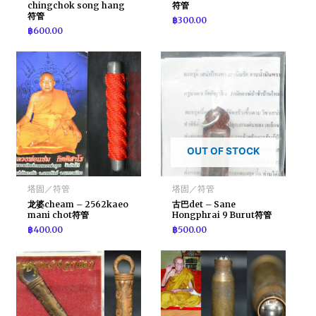
chingchok song hang
符管
符管
฿
300.00
฿
600.00
OUT OF STOCK
塔固／符管
塔固／符管
龙婆cheam – 2562kaeo
古巴det – Sane
mani chot符管
Hongphrai 9 Burut符管
฿
400.00
฿
500.00