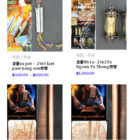
塔固／符管
塔固／符管
龙婆Wi ra- 2562To
龙婆su pot – 2565 faet
Ngoen To Thong符管
paet nang son符管
฿
1,000.00
฿
400.00
–
฿
600.00