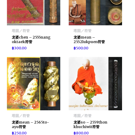
塔固／符管
塔固／符管
龙婆chen – 2555nang
龙婆mean –
oktaek符管
2552lukpuen符管
฿
300.00
฿
500.00
塔固／符管
塔固／符管
龙婆mean – 2565to-
龙婆so – 2559thon
ayu符管
khuchiwit符管
฿
250.00
฿
800.00