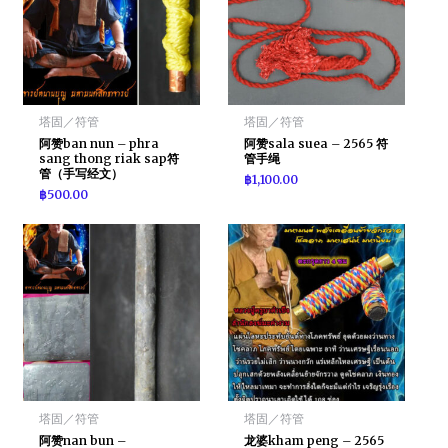
塔固／符管
塔固／符管
阿赞ban nun – phra
阿赞sala suea – 2565 符
sang thong riak sap符
管手绳
管（手写经文）
฿
1,100.00
฿
500.00
塔固／符管
塔固／符管
阿赞nan bun –
龙婆kham peng – 2565