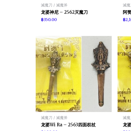
滅魔刀 / 滅魔斧
滅魔
龙婆神尼 – 2562灭魔刀
阿赞
฿
350.00
฿
2,
滅魔刀 / 滅魔斧
滅魔
龙婆Wi Ra – 2563四面权杖
龙婆