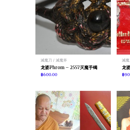
滅魔刀 / 滅魔斧
滅魔
龙婆Phrom – 2557灭魔手镯
龙婆
฿
600.00
฿
90