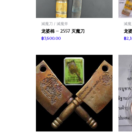
滅魔刀 / 滅魔斧
滅魔
龙婆棉 – 2557 灭魔刀
龙婆
฿
7,600.00
฿
2,