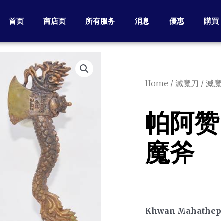
首页
商店页
所有服务
消息
優惠
購買
Home
/
滅魔刀 / 滅
帕阿赞La
魔斧
Khwan Mahathep 