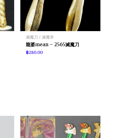
滅魔刀 / 滅魔斧
龍婆mean – 2565滅魔刀
฿
280.00