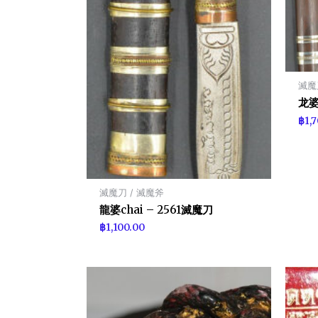
滅魔
龙婆
฿
1,
滅魔刀 / 滅魔斧
龍婆chai – 2561滅魔刀
฿
1,100.00