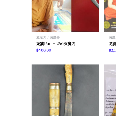
滅魔刀 / 滅魔斧
滅魔
龙婆Pun – 256灭魔刀
龙婆
฿
400.00
฿
2,