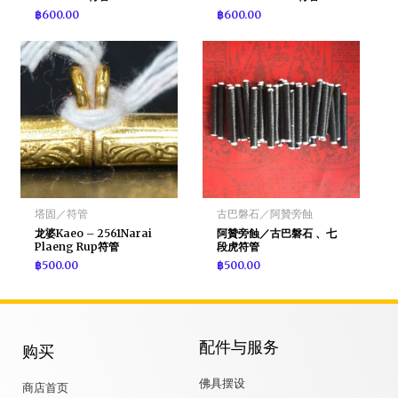
฿
600.00
฿
600.00
塔固／符管
古巴磐石／阿贊旁蝕
龙婆Kaeo – 2561Narai
阿贊旁蝕／古巴磐石 、七
Plaeng Rup符管
段虎符管
฿
500.00
฿
500.00
配件与服务
购买
佛具摆设
商店首页