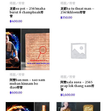
塔固／符管
塔固／符管
龙婆su pot – 2565maha
龙婆ba tu thuat man –
burut 8 champhuak符
2565khloem符管
管
฿
350.00
฿
400.00
塔固／符管
塔固／符管
阿赞ban nun – sao sam
阿赞sala suea – 2565
muban kinnam bo
prap lok thang sam符
diao符管
管
฿
600.00
฿
1,600.00