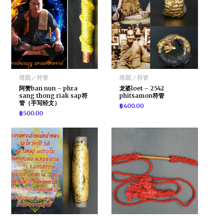
塔固／符管
塔固／符管
阿赞ban nun – phra
龙婆loet – 2542
sang thong riak sap符
phitsamon符管
管（手写经文）
฿
400.00
฿
500.00