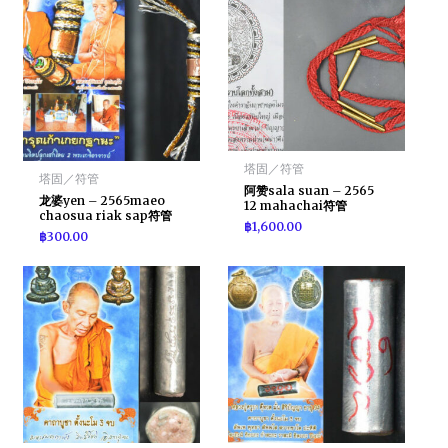
塔固／符管
塔固／符管
阿赞sala suan – 2565
龙婆yen – 2565maeo
12 mahachai符管
chaosua riak sap符管
฿
1,600.00
฿
300.00