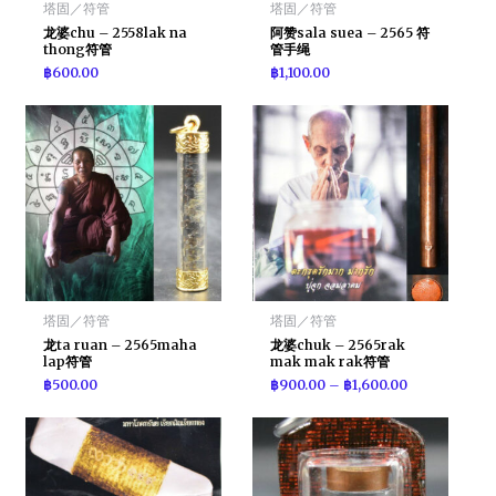
塔固／符管
塔固／符管
龙婆chu – 2558lak na
阿赞sala suea – 2565 符
thong符管
管手绳
฿
600.00
฿
1,100.00
塔固／符管
塔固／符管
龙ta ruan – 2565maha
龙婆chuk – 2565rak
lap符管
mak mak rak符管
฿
500.00
฿
900.00
–
฿
1,600.00