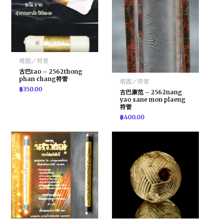
塔固／符管
古巴tao – 2562thong
phan chang符管
塔固／符管
฿
350.00
古巴康范 – 2562nang
yao sane mon plaeng
符管
฿
400.00