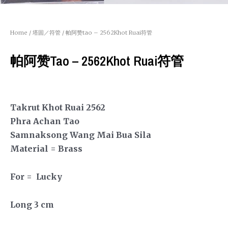
Home
/
塔固／符管
/ 帕阿赞tao – 2562Khot Ruai符管
帕阿赞tao – 2562Khot Ruai符管
Takrut Khot Ruai 2562
Phra Achan Tao
Samnaksong Wang Mai Bua Sila
Material = Brass
For = Lucky
Long 3 cm