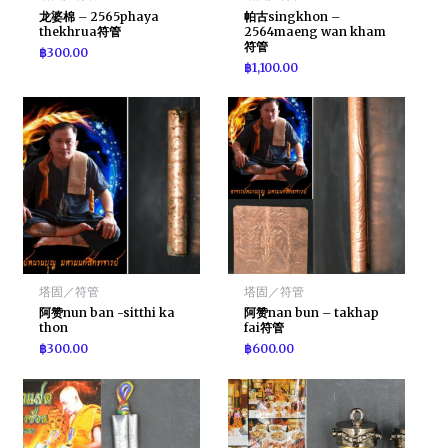
龙婆棉 – 2565phaya
帕古singkhon –
thekhrua符管
2564maeng wan kham
符管
฿
300.00
฿
1,100.00
塔固／符管
塔固／符管
阿赞nun ban -sitthi ka
阿赞nan bun – takhap
thon
fai符管
฿
300.00
฿
600.00