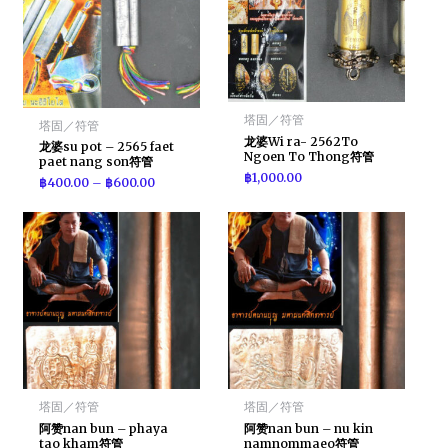
塔固／符管
塔固／符管
龙婆Wi ra- 2562To
龙婆su pot – 2565 faet
Ngoen To Thong符管
paet nang son符管
฿
1,000.00
฿
400.00
–
฿
600.00
塔固／符管
塔固／符管
阿赞nan bun – phaya
阿赞nan bun – nu kin
tao kham符管
namnommaeo符管