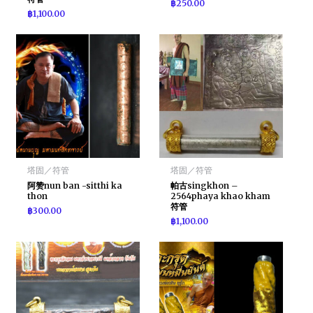
฿
250.00
฿
1,100.00
塔固／符管
塔固／符管
阿赞nun ban -sitthi ka
帕古singkhon –
thon
2564phaya khao kham
符管
฿
300.00
฿
1,100.00