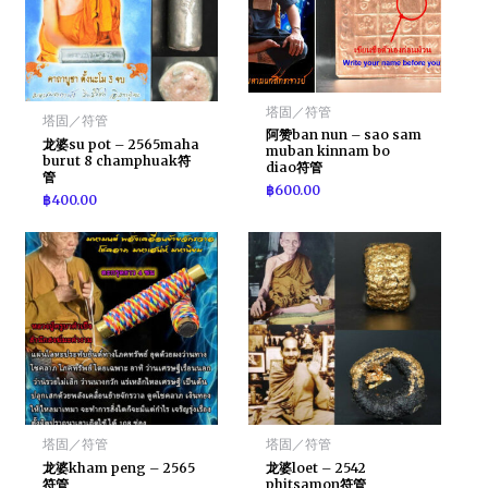
塔固／符管
塔固／符管
阿赞ban nun – sao sam
龙婆su pot – 2565maha
muban kinnam bo
burut 8 champhuak符
diao符管
管
฿
600.00
฿
400.00
塔固／符管
塔固／符管
龙婆kham peng – 2565
龙婆loet – 2542
符管
phitsamon符管