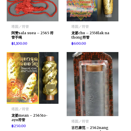
塔固／符管
塔固／符管
阿赞sala suea – 2565 符
龙婆chu – 2558lak na
管手绳
thong符管
฿
1,100.00
฿
600.00
塔固／符管
龙婆mean – 2565to-
ayu符管
塔固／符管
฿
250.00
古巴康范 – 2562nang