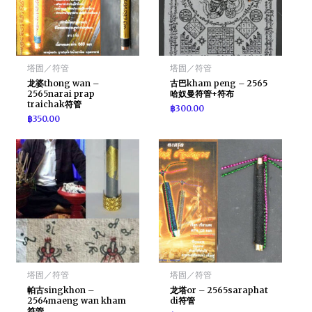
塔固／符管
塔固／符管
龙婆thong wan –
古巴kham peng – 2565
2565narai prap
哈奴曼符管+符布
traichak符管
฿
300.00
฿
350.00
塔固／符管
塔固／符管
帕古singkhon –
龙塔or – 2565saraphat
2564maeng wan kham
di符管
符管