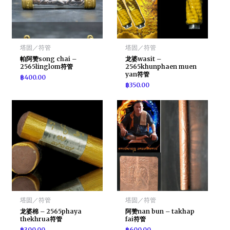
塔固／符管
塔固／符管
帕阿赞song chai –
龙婆wasit –
2565linglom符管
2565khunphaen muen
yan符管
฿
400.00
฿
350.00
塔固／符管
塔固／符管
龙婆棉 – 2565phaya
阿赞nan bun – takhap
thekhrua符管
fai符管
฿
300.00
฿
600.00