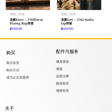
塔固／符管
塔固／符管
龙婆Kaeo – 2561Narai
龙婆loet – 2542 maha
Plaeng Rup符管
lap符管
฿
400.00
฿
450.00
配件与服务
购买
佛具摆设
商店首页
项链
购买方式
远程法事
成为认证加盟商
跑庙租车
佛牌包壳
关于