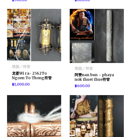
塔固／符管
塔固／符管
龙婆Wi ra- 2562To
阿赞nan bun – phaya
Ngoen To Thong符管
nok thuet thue符管
฿
1,000.00
฿
600.00