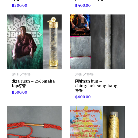
฿
300.00
฿
400.00
塔固／符管
塔固／符管
龙ta ruan – 2565maha
阿赞nan bun –
lap符管
chingchok song hang
符管
฿
500.00
฿
600.00