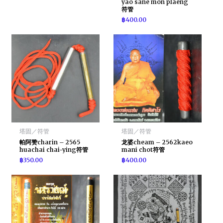
yao sane mon plaeng
符管
฿
400.00
塔固／符管
塔固／符管
帕阿赞charin – 2565
龙婆cheam – 2562kaeo
huachai chai-ying符管
mani chot符管
฿
350.00
฿
400.00