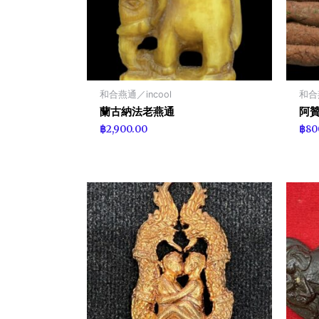
和合燕通／incool
和合燕
蘭古納法老燕通
阿贊
฿
2,900.00
฿
80