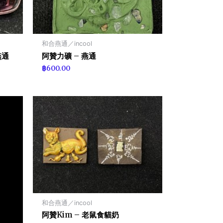
和合燕通／incool
燕通
阿贊力礦 – 燕通
฿
600.00
和合燕通／incool
阿贊Kim – 老鼠食貓奶