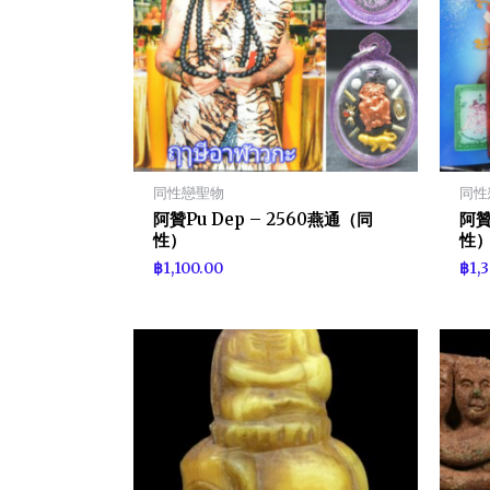
同性戀聖物
同性
阿贊Pu Dep – 2560燕通（同
阿贊
性）
性
฿
1,100.00
฿
1,