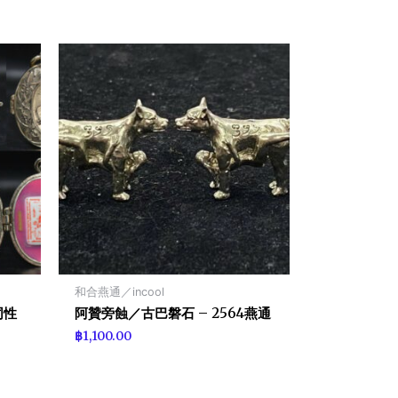
和合燕通／incool
同性
阿贊旁蝕／古巴磐石 – 2564燕通
฿
1,100.00