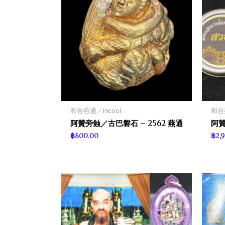
和合燕通／incool
和合燕
阿贊旁蝕／古巴磐石 – 2562 燕通
阿贊
฿
800.00
฿
2,