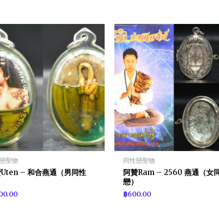
戀聖物
同性戀聖物
Uten – 和合燕通（男同性
阿贊Ram – 2560 燕通（女
）
戀）
100.00
฿
600.00