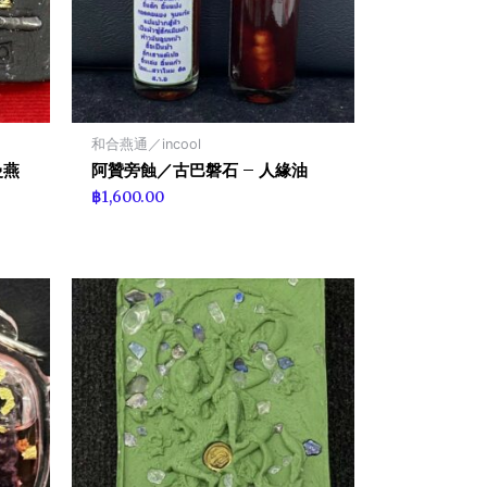
和合燕通／incool
曼燕
阿贊旁蝕／古巴磐石 – 人緣油
฿
1,600.00