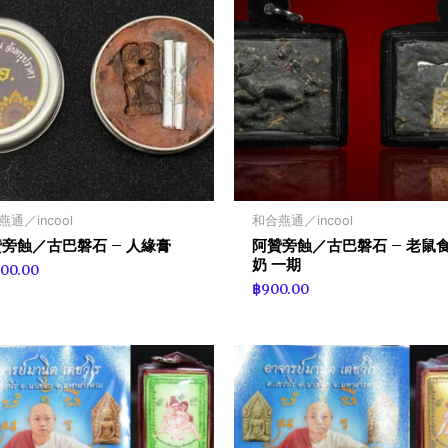
通／incool
和合燕通／incool
旁蝕／古巴磐石 – 人緣膏
阿贊旁蝕／古巴磐石 – 老鼠
奶 一期
900.00
฿
900.00