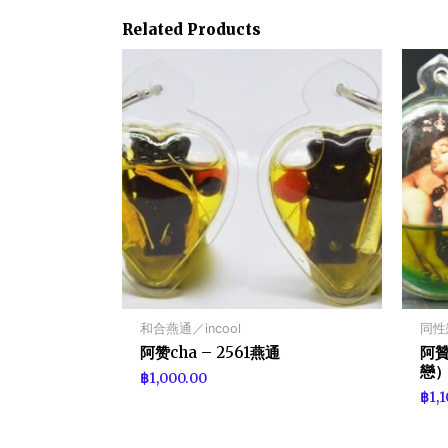
Related Products
和合燕通／incool
同性
阿赞cha – 2561燕通
阿贊
戀
฿
1,000.00
฿
1,