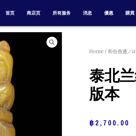
首页
商店页
所有服务
消息
優惠
購買
Home
/
和合燕通／in
泰北兰
版本
฿
2,700.00