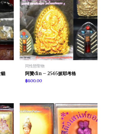
同性戀聖物
食貓
阿贊din – 2565披耶考格
฿
800.00