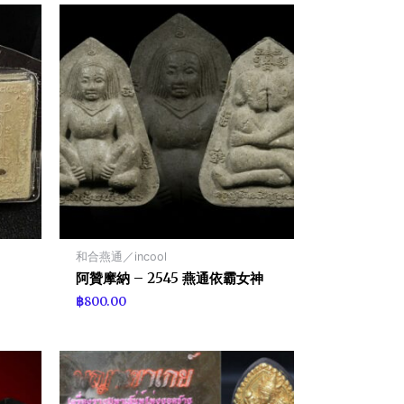
和合燕通／incool
阿贊摩納 – 2545 燕通依霸女神
฿
800.00