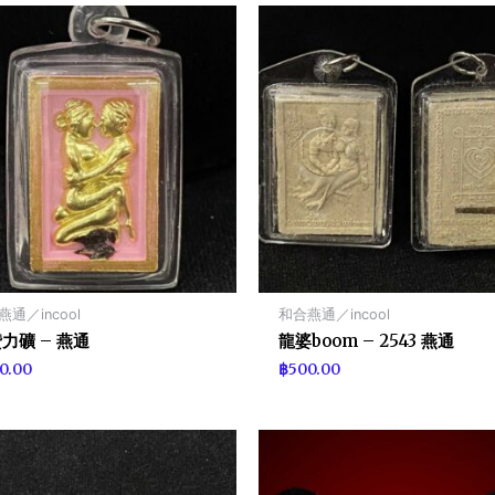
通／incool
和合燕通／incool
力礦 – 燕通
龍婆boom – 2543 燕通
0.00
฿
500.00