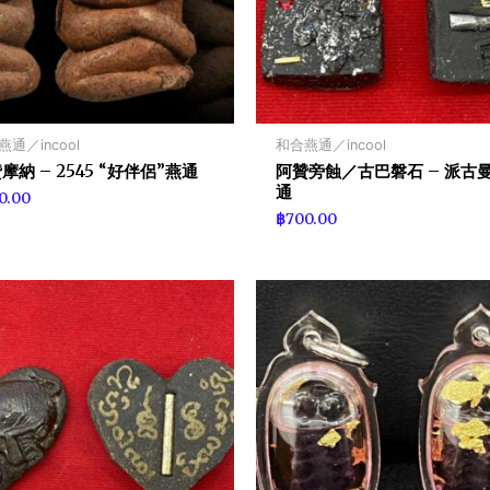
通／incool
和合燕通／incool
摩納 – 2545 “好伴侶”燕通
阿贊旁蝕／古巴磐石 – 派古
通
0.00
฿
700.00