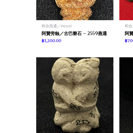
和合燕通／incool
和合燕
阿贊旁蝕／古巴磐石 – 2559燕通
阿贊
฿
1,200.00
฿
70