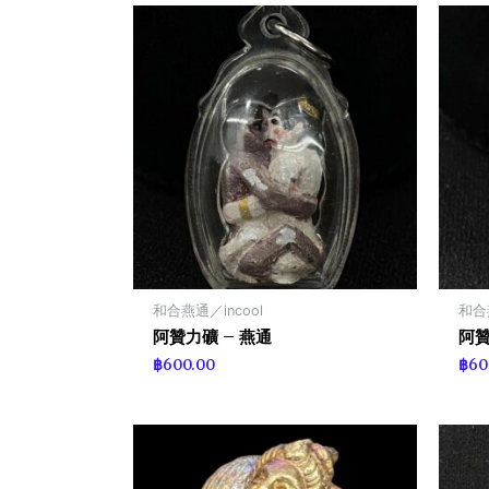
和合燕通／incool
和合燕
阿贊力礦 – 燕通
阿贊
฿
600.00
฿
60