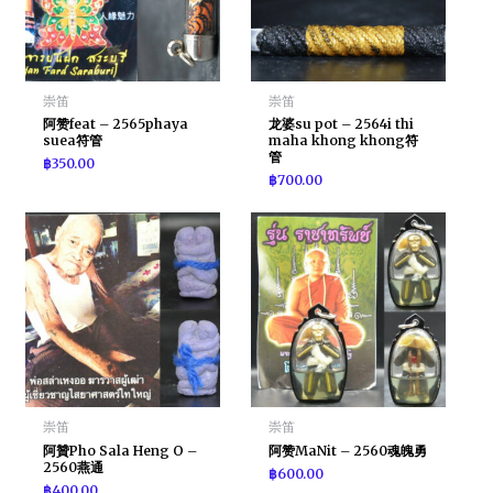
崇笛
崇笛
阿赞feat – 2565phaya
龙婆su pot – 2564i thi
suea符管
maha khong khong符
管
฿
350.00
฿
700.00
崇笛
崇笛
阿贊Pho Sala Heng O –
阿赞MaNit – 2560魂魄勇
2560燕通
฿
600.00
฿
400.00