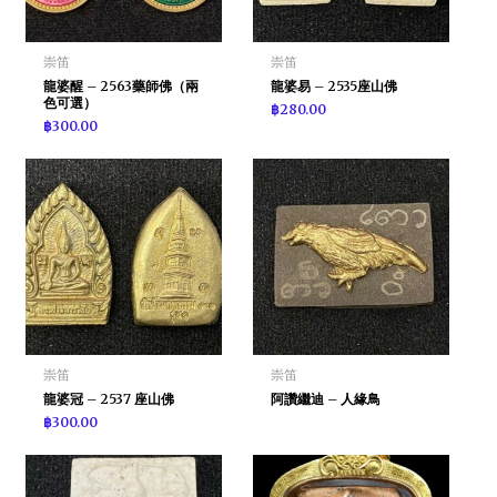
崇笛
崇笛
龍婆醒 – 2563藥師佛（兩
龍婆易 – 2535座山佛
色可選）
฿
280.00
฿
300.00
崇笛
崇笛
龍婆冠 – 2537 座山佛
阿讚繼迪 – 人緣鳥
฿
300.00