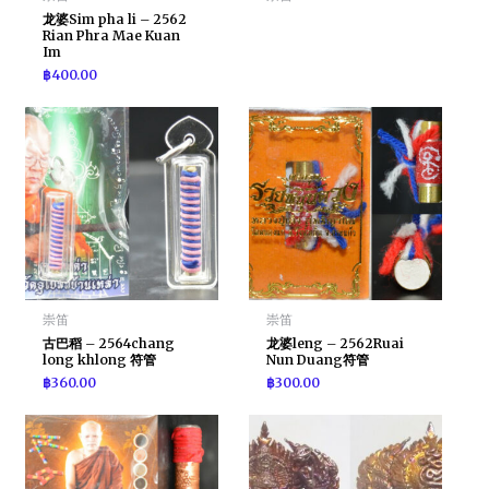
龙婆Sim pha li – 2562
Rian Phra Mae Kuan
Im
฿
400.00
崇笛
崇笛
古巴稻 – 2564chang
龙婆leng – 2562Ruai
long khlong 符管
Nun Duang符管
฿
360.00
฿
300.00