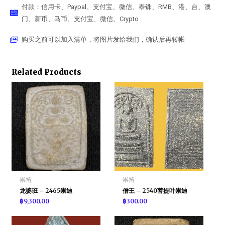
付款：信用卡、Paypal、支付宝、微信、泰铢、RMB、港、台、澳
门、新币、马币、支付宝、微信、Crypto
购买之前可以加入清单，将图片发给我们，确认后再转帐
Related Products
崇笛
崇笛
龙婆班 – 2465崇迪
僧王 – 2540菩提叶崇迪
฿
9,300.00
฿
300.00