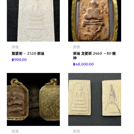
崇笛
崇笛
龍婆術 – 2520 崇迪
崇迪 龙婆班 2460 －80 猴
神
฿
900.00
฿
48,000.00
崇笛
崇笛