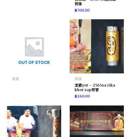
符珠
฿
700.00
OUT OF STOCK
崇笛
崇笛
龙婆yot – 2565sa rika
khot sap符管
฿
260.00