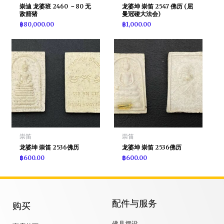
崇迪 龙婆班 2460 －80 无
龙婆坤 崇笛 2547 佛历 (屈
敌箭猪
曼冠碰大法会)
฿
80,000.00
฿
1,000.00
崇笛
崇笛
龙婆坤 崇笛 2536佛历
龙婆坤 崇笛 2536佛历
฿
600.00
฿
600.00
配件与服务
购买
佛具摆设