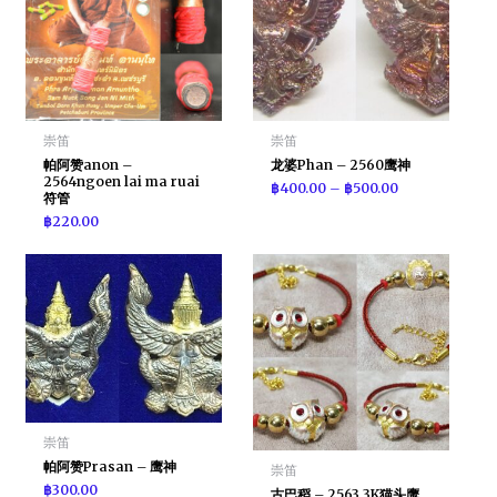
崇笛
崇笛
帕阿赞anon –
龙婆Phan – 2560鹰神
2564ngoen lai ma ruai
฿
400.00
–
฿
500.00
符管
฿
220.00
崇笛
帕阿赞Prasan – 鹰神
崇笛
฿
300.00
古巴稻 – 2563 3K猫头鹰