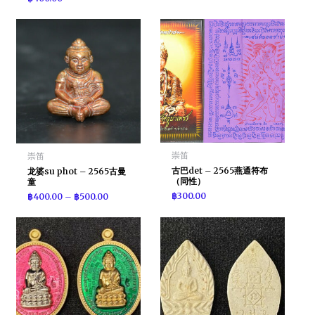
崇笛
崇笛
古巴det – 2565燕通符布
龙婆su phot – 2565古曼
（同性）
童
฿
300.00
฿
400.00
–
฿
500.00