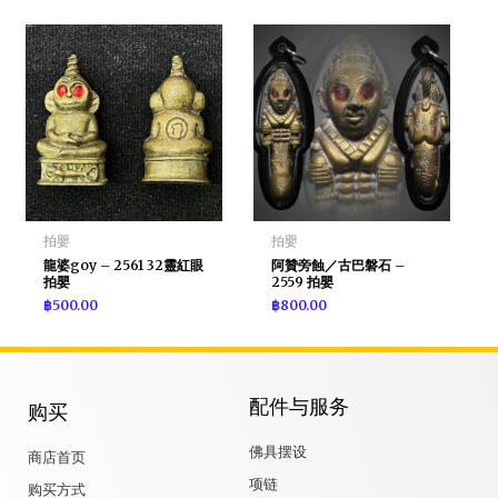
拍嬰
拍嬰
龍婆goy – 2561 32靈紅眼
阿贊旁蝕／古巴磐石 –
拍嬰
2559 拍嬰
฿
500.00
฿
800.00
配件与服务
购买
佛具摆设
商店首页
项链
购买方式