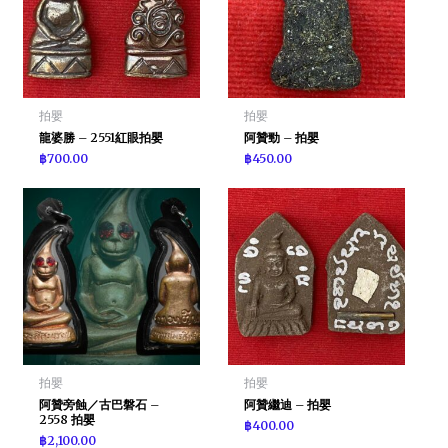
拍嬰
拍嬰
龍婆勝 – 2551紅眼拍嬰
阿贊勁 – 拍嬰
฿
700.00
฿
450.00
拍嬰
拍嬰
阿贊旁蝕／古巴磐石 –
阿贊繼迪 – 拍嬰
2558 拍嬰
฿
400.00
฿
2,100.00