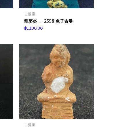
古曼童
龍婆炎 – -2558 兔子古曼
฿
1,100.00
古曼童