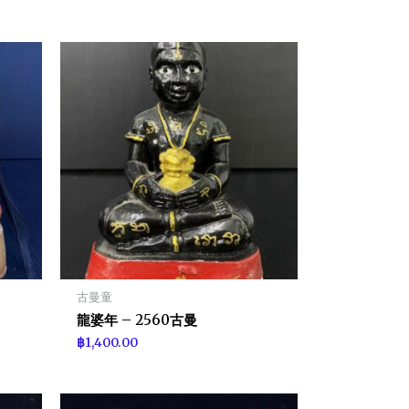
古曼童
龍婆年 – 2560古曼
฿
1,400.00