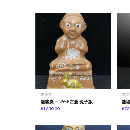
古曼童
古曼
龍婆炎 – 2558古曼 兔子版
龍婆
฿
1,800.00
฿
7,