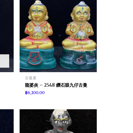
古曼童
龍婆炎 – 2548 鑽石眼九仔古曼
฿
6,100.00