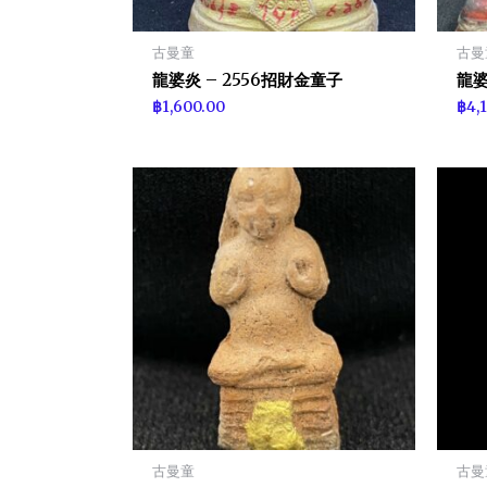
古曼童
古曼
龍婆炎 – 2556招財金童子
龍婆
฿
1,600.00
฿
4,
古曼童
古曼