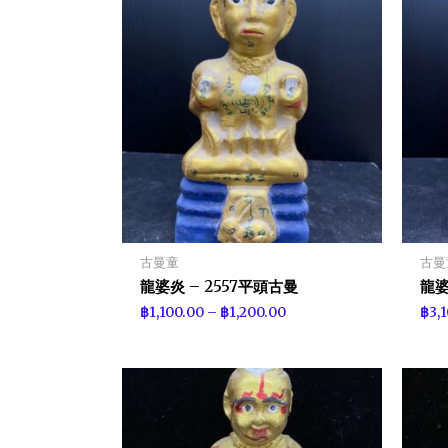
古曼童
古曼
龍婆炎 – 2557平頭古曼
龍婆
฿
1,100.00
–
฿
1,200.00
฿
3,