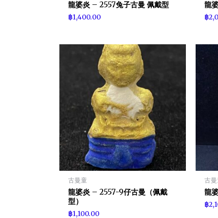
龍婆炎 – 2557兔子古曼 佩戴型
龍婆
฿
1,400.00
฿
2,
古曼童
古曼
龍婆炎 – 2557-9仔古曼（佩戴
龍婆
型）
฿
2,
฿
1,100.00