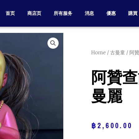
首页
商店页
所有服务
消息
優惠
購買
Home
/
古曼童
/ 阿
阿贊查
曼麗
฿
2,600.00