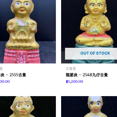
OUT OF STOCK
童
古曼童
炎 – 2555古曼
龍婆炎 – 2548九仔古曼
100.00
฿
5,200.00