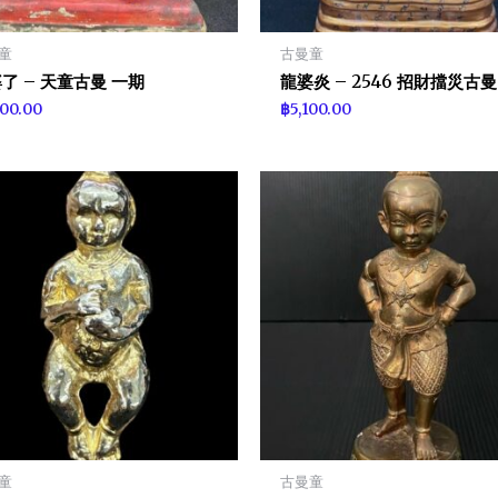
童
古曼童
了 – 天童古曼 一期
龍婆炎 – 2546 招財擋災古曼
100.00
฿
5,100.00
童
古曼童