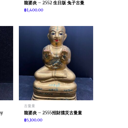
龍婆炎 – 2552 生日版 兔子古曼
฿
1,400.00
古曼童
ay
龍婆炎 – 2555招財擋災古曼童
฿
5,100.00