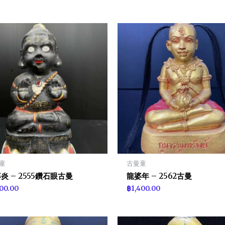
童
古曼童
炎 – 2555鑽石眼古曼
龍婆年 – 2562古曼
800.00
฿
1,400.00