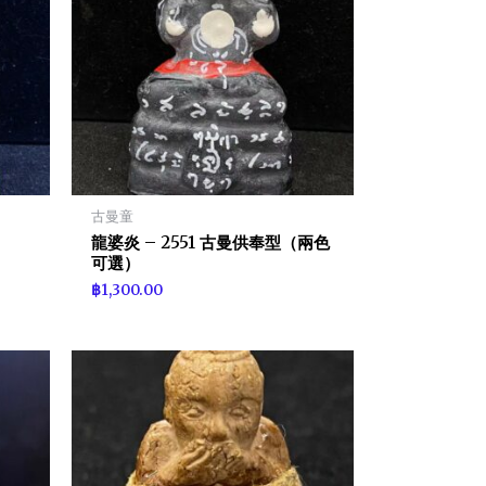
古曼童
龍婆炎 – 2551 古曼供奉型（兩色
可選）
฿
1,300.00