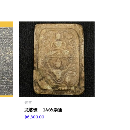
崇笛
龙婆班 – 2465崇迪
฿
6,800.00