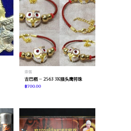
崇笛
古巴稻 – 2563 3K猫头鹰符珠
฿
700.00