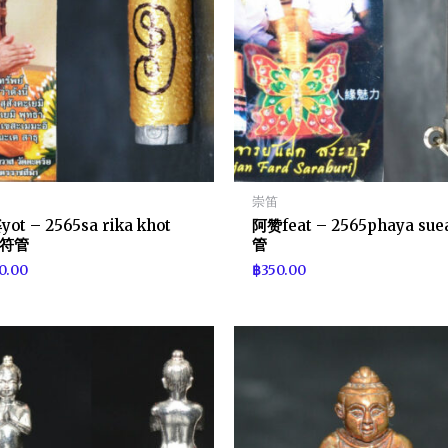
崇笛
ot – 2565sa rika khot
阿赞feat – 2565phaya su
p符管
管
0.00
฿
350.00