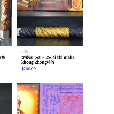
崇笛
ea符
龙婆su pot – 2564i thi maha
khong khong符管
฿
700.00