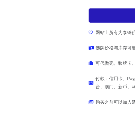
网站上所有为泰铢
佛牌价格与库存可
可代做壳、验牌卡、
付款：信用卡、Pay
台、澳门、新币、马币
购买之前可以加入