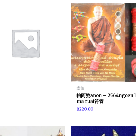
崇笛
帕阿赞anon – 2564ngoen l
ma ruai符管
฿
220.00