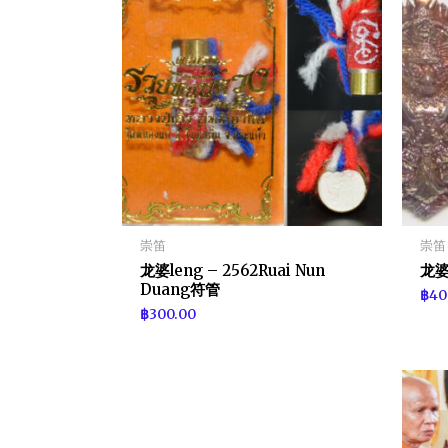
崇笛
崇笛
龙婆leng – 2562Ruai Nun
龙婆
Duang符管
฿
40
฿
300.00