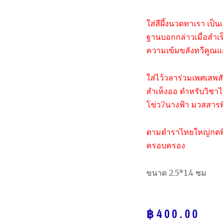
ใส่สีผึ้งนวดทาเรา เป็น
ฐานบอกกล่าวเมื่อสำเร็
ความเข้มขลังทวีคูณแก่
ใส่ไว้วลาร่วมเพศเสพสัง
สำเห็งออ ตำหรับวิชาไท
โข่ว7นางฟ้า มวสสารพ
ตามตำราไทยใหญ่กดพิมม
ครอบครอง
ขนาด 2.5*1.4 ซม
฿
400.00