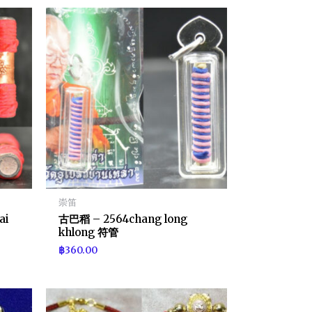
崇笛
ai
古巴稻 – 2564chang long
khlong 符管
฿
360.00