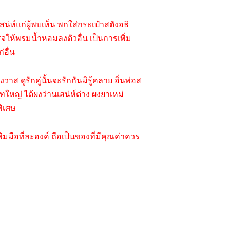
เสน่ห์แก่ผู้พบเห็น พกใส่กระเป๋าสตังอธิ
จให้พรมน้ำหอมลงตัวอื่น เป็นการเพิ่ม
อื่น
วาส ดูรักคู่นั้นจะรักกันมิรู้คลาย อิ่นพ่อส
ใหญ่ ได้ผงว่านเสน่ห์ต่าง ผงยาเหม่
ิเศษ
ือที่ละองค์ ถือเป็นของที่มีคุณค่าควร