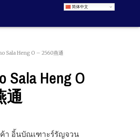
简体中文
o Sala Heng O – 2560燕通
Sala Heng O
0燕通
ค้า อิ้นบัณเฑาะร์รัญจวน