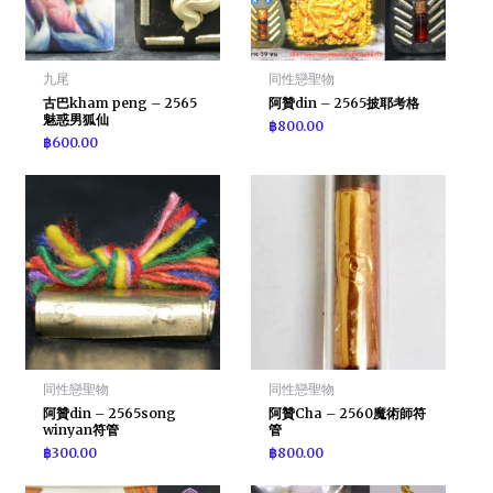
九尾
同性戀聖物
古巴kham peng – 2565
阿贊din – 2565披耶考格
魅惑男狐仙
฿
800.00
฿
600.00
同性戀聖物
同性戀聖物
阿贊din – 2565song
阿贊Cha – 2560魔術師符
winyan符管
管
฿
300.00
฿
800.00