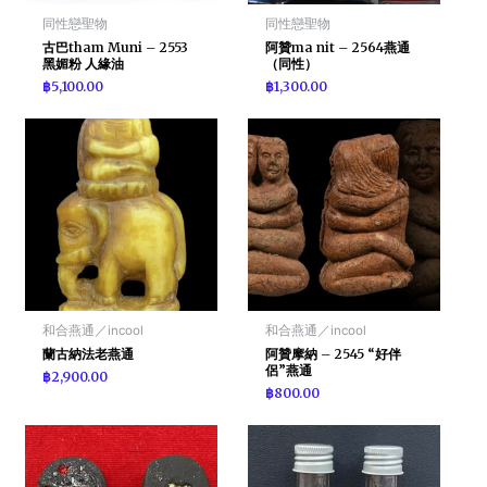
同性戀聖物
同性戀聖物
古巴tham Muni – 2553
阿贊ma nit – 2564燕通
黑媚粉 人緣油
（同性）
฿
5,100.00
฿
1,300.00
和合燕通／incool
和合燕通／incool
蘭古納法老燕通
阿贊摩納 – 2545 “好伴
侶”燕通
฿
2,900.00
฿
800.00