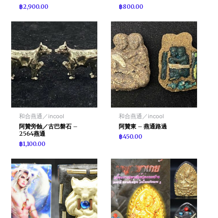
฿
2,900.00
฿
800.00
和合燕通／incool
和合燕通／incool
阿贊旁蝕／古巴磐石 –
阿贊東 – 燕通路過
2564燕通
฿
450.00
฿
1,100.00