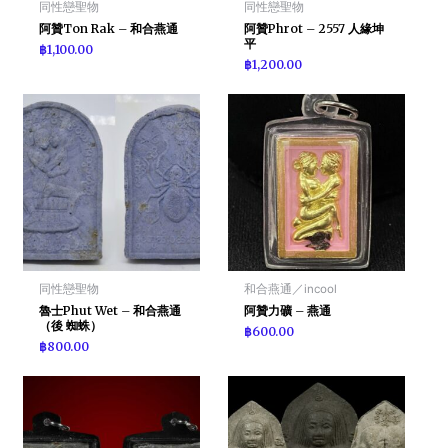
同性戀聖物
同性戀聖物
阿贊Ton Rak – 和合燕通
阿贊Phrot – 2557 人緣坤
平
฿
1,100.00
฿
1,200.00
同性戀聖物
和合燕通／incool
魯士Phut Wet – 和合燕通
阿贊力礦 – 燕通
（後 蜘蛛）
฿
600.00
฿
800.00