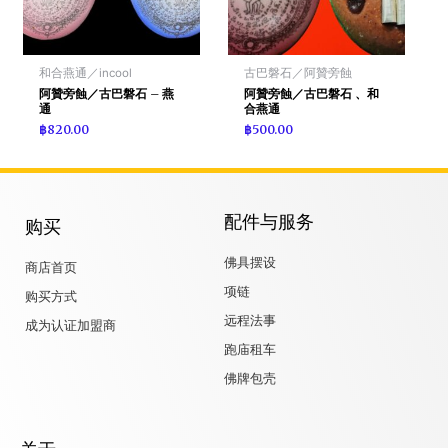
和合燕通／incool
古巴磐石／阿贊旁蝕
阿贊旁蝕／古巴磐石 – 燕
阿贊旁蝕／古巴磐石 、和
通
合燕通
฿
820.00
฿
500.00
配件与服务
购买
佛具摆设
商店首页
项链
购买方式
远程法事
成为认证加盟商
跑庙租车
佛牌包壳