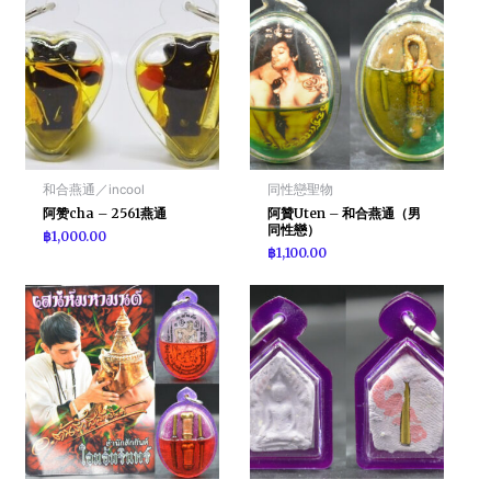
和合燕通／incool
同性戀聖物
阿赞cha – 2561燕通
阿贊Uten – 和合燕通（男
同性戀）
฿
1,000.00
฿
1,100.00