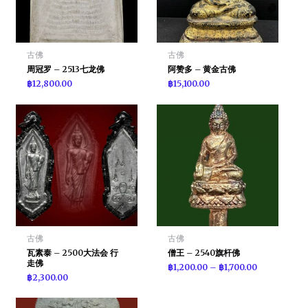
古佛
古佛
周冠罗 – 2513七龙佛
阿赞多 – 黄金古佛
฿
12,800.00
฿
15,100.00
古佛
古佛
瓦素泰 – 2500大法会 行
僧王 – 2540旗杆佛
走佛
฿
1,200.00
–
฿
1,700.00
฿
2,300.00