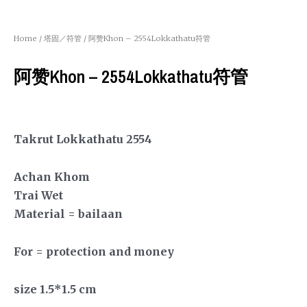
Home
/
塔固／符管
/ 阿赞Khon – 2554Lokkathatu符管
阿赞Khon – 2554Lokkathatu符管
Takrut Lokkathatu 2554
Achan Khom
Trai Wet
Material = bailaan
For = protection and money
size 1.5*1.5 cm