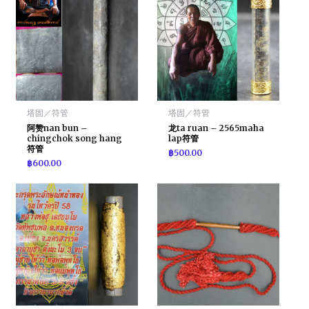
塔固／符管
塔固／符管
阿赞nan bun –
龙ta ruan – 2565maha
chingchok song hang
lap符管
符管
฿
500.00
฿
600.00