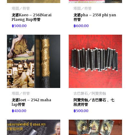
塔固／符管
塔固／符管
龙婆Kaeo – 2561Narai
龙婆pha – 2558 phi yan
Plaeng Rup符管
符管
฿
500.00
฿
600.00
塔固／符管
古巴磐石／阿贊旁蝕
龙婆loet – 2542 maha
阿贊旁蝕／古巴磐石 、七
lap符管
段虎符管
฿
450.00
฿
500.00