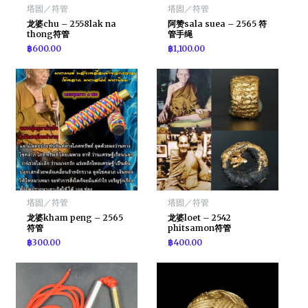
塔固／符管
塔固／符管
龙婆chu – 2558lak na
阿赞sala suea – 2565 符
thong符管
管手绳
฿
600.00
฿
1,100.00
塔固／符管
塔固／符管
龙婆kham peng – 2565
龙婆loet – 2542
符管
phitsamon符管
฿
300.00
฿
400.00