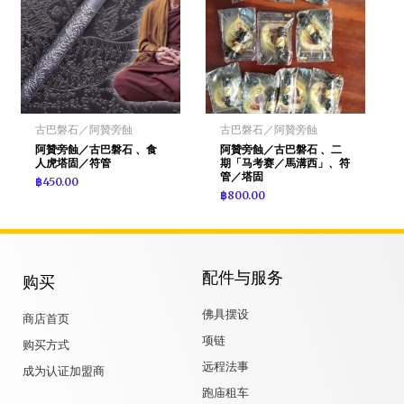
古巴磐石／阿贊旁蝕
古巴磐石／阿贊旁蝕
阿贊旁蝕／古巴磐石 、食
阿贊旁蝕／古巴磐石 、二
人虎塔固／符管
期「马考赛／馬溝西」、符
管／塔固
฿
450.00
฿
800.00
配件与服务
购买
佛具摆设
商店首页
项链
购买方式
远程法事
成为认证加盟商
跑庙租车