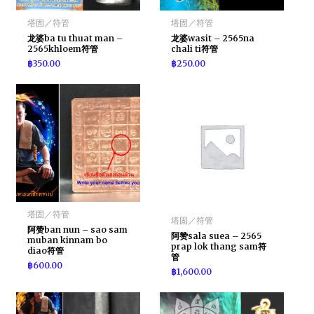
塔固／符管
塔固／符管
龙婆ba tu thuat man –
龙婆wasit – 2565na
2565khloem符管
chali ti符管
฿
350.00
฿
250.00
塔固／符管
塔固／符管
阿赞ban nun – sao sam
阿赞sala suea – 2565
muban kinnam bo
prap lok thang sam符
diao符管
管
฿
600.00
฿
1,600.00