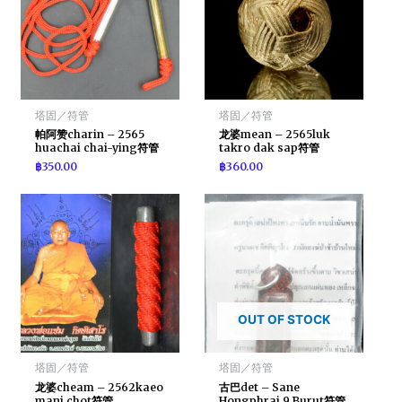
塔固／符管
塔固／符管
帕阿赞charin – 2565
龙婆mean – 2565luk
huachai chai-ying符管
takro dak sap符管
฿
350.00
฿
360.00
OUT OF STOCK
塔固／符管
塔固／符管
龙婆cheam – 2562kaeo
古巴det – Sane
mani chot符管
Hongphrai 9 Burut符管