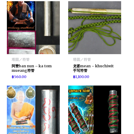
塔固／符管
塔固／符管
阿赞ban nun – ka tom
龙婆mean – khuchiwit
mueang符管
手写符管
฿
560.00
฿
1,100.00