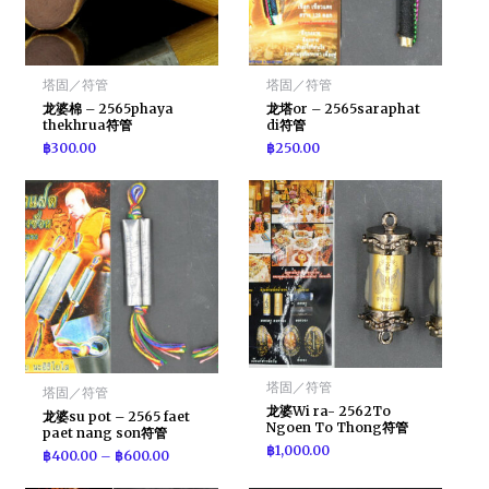
塔固／符管
塔固／符管
龙婆棉 – 2565phaya
龙塔or – 2565saraphat
thekhrua符管
di符管
฿
300.00
฿
250.00
塔固／符管
塔固／符管
龙婆Wi ra- 2562To
龙婆su pot – 2565 faet
Ngoen To Thong符管
paet nang son符管
฿
1,000.00
฿
400.00
–
฿
600.00