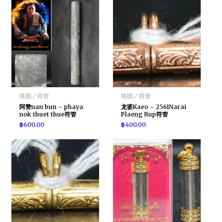
塔固／符管
塔固／符管
阿赞nan bun – phaya
龙婆Kaeo – 2561Narai
nok thuet thue符管
Plaeng Rup符管
฿
600.00
฿
400.00