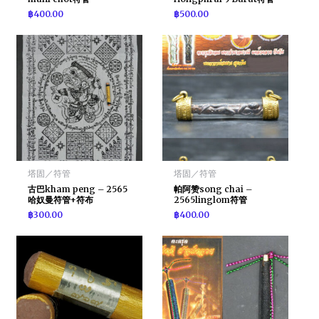
฿
400.00
฿
500.00
塔固／符管
塔固／符管
古巴kham peng – 2565
帕阿赞song chai –
哈奴曼符管+符布
2565linglom符管
฿
300.00
฿
400.00