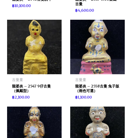
古曼
฿
10,100.00
฿
4,600.00
古曼童
古曼童
龍婆炎 – 2547 9仔古曼
龍婆炎 – 2558古曼 兔子版
（佩戴型）
（兩色可選）
฿
2,100.00
฿
1,100.00