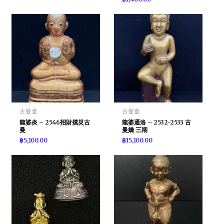
古曼童
古曼童
龍婆炎 – 2546招財擋災古
龍婆通洛 – 2532-2533 古
曼
曼嬌 三期
฿
5,100.00
฿
15,100.00