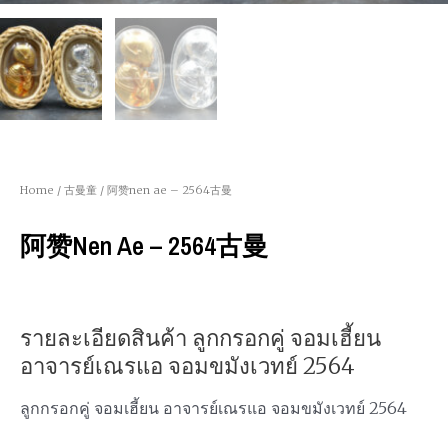
Home
/
古曼童
/ 阿赞nen ae – 2564古曼
阿赞nen Ae – 2564古曼
รายละเอียดสินค้า ลูกกรอกคู่ จอมเฮี้ยน
อาจารย์เณรแอ จอมขมังเวทย์ 2564
ลูกกรอกคู่ จอมเฮี้ยน อาจารย์เณรแอ จอมขมังเวทย์ 2564