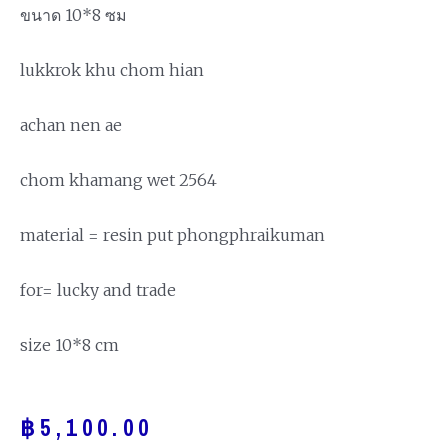
ขนาด 10*8 ซม
lukkrok khu chom hian
achan nen ae
chom khamang wet 2564
material = resin put phongphraikuman
for= lucky and trade
size 10*8 cm
฿
5,100.00