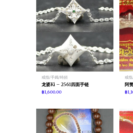
戒指/手鐲/時頻
戒指
龙婆Ki – 2561四面手链
阿赞
฿
1,600.00
฿
1,