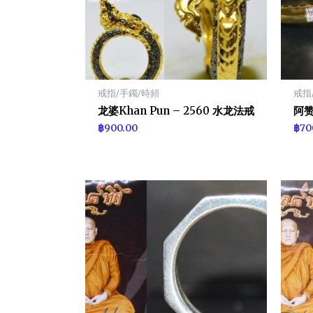
戒指/手鐲/時頻
戒指
龙婆Khan Pun – 2560 水龙法戒
阿赞
฿
900.00
฿
70