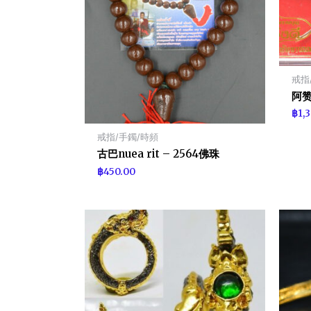
戒指
阿赞
฿
1,
戒指/手鐲/時頻
古巴nuea rit – 2564佛珠
฿
450.00