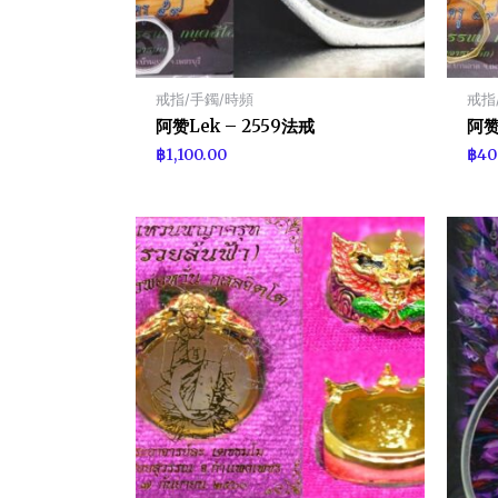
戒指/手鐲/時頻
戒指
阿赞Lek – 2559法戒
阿赞
฿
1,100.00
฿
40