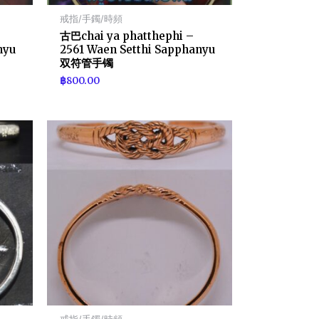
戒指/手鐲/時頻
古巴chai ya phatthephi –
nyu
2561 Waen Setthi Sapphanyu
双符管手镯
฿
800.00