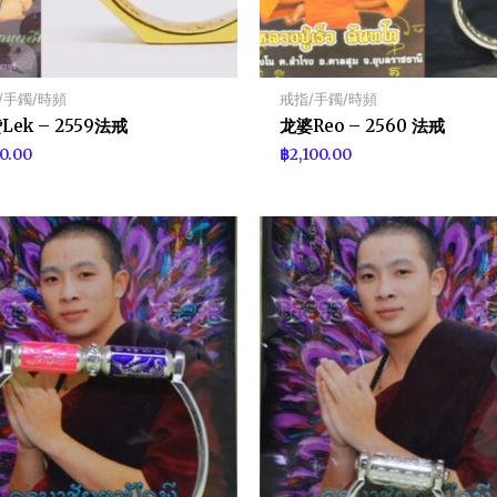
/手鐲/時頻
戒指/手鐲/時頻
Lek – 2559法戒
龙婆Reo – 2560 法戒
0.00
฿
2,100.00