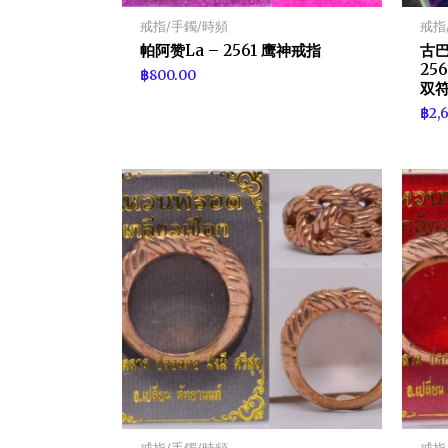
戒指/手鐲/時頻
戒指
帕阿赞La – 2561 鹰神戒指
古巴c
256
฿
800.00
双
฿
2,