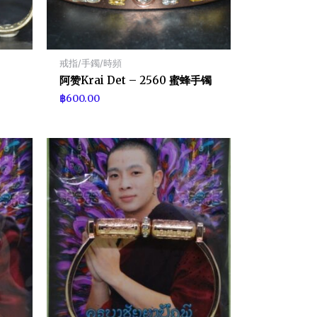
戒指/手鐲/時頻
阿赞Krai Det – 2560 蜜蜂手镯
฿
600.00