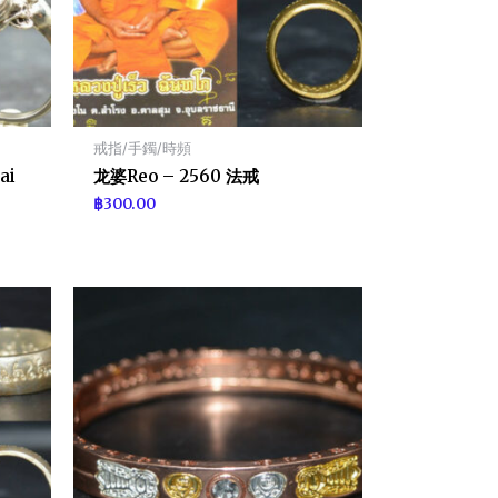
戒指/手鐲/時頻
ai
龙婆Reo – 2560 法戒
฿
300.00