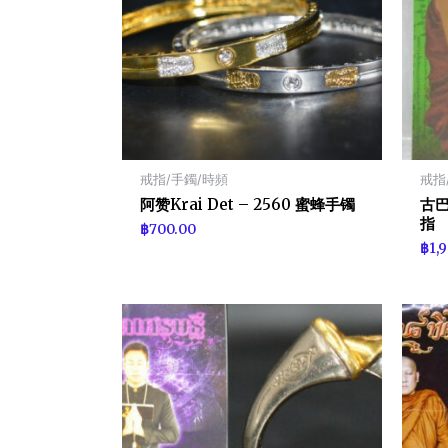
戒指/手鐲/時頻
戒指
阿赞Krai Det – 2560 蜜蜂手镯
古巴
指
฿
700.00
฿
1,