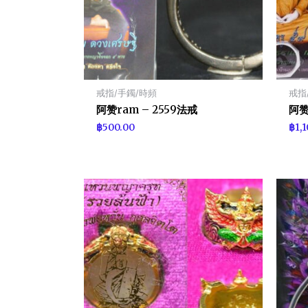
戒指/手鐲/時頻
戒指
阿赞ram – 2559法戒
阿赞
฿
500.00
฿
1,