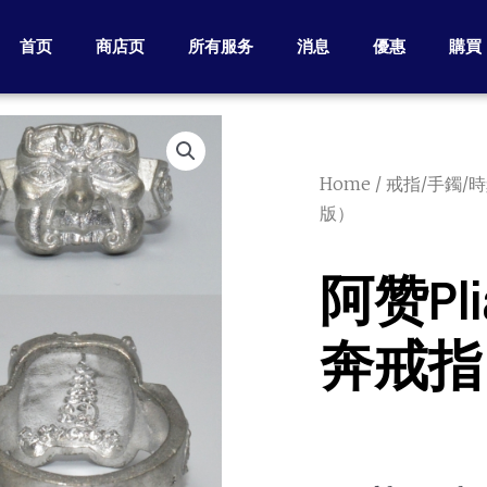
首页
商店页
所有服务
消息
優惠
購買
Home
/
戒指/手鐲/
版）
阿赞Plia
奔戒指