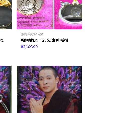
戒指/手鐲/時頻
ai
帕阿赞La – 2561 鹰神 戒指
฿
2,100.00