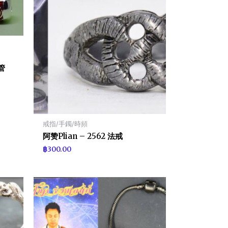
符管
戒指/手鐲/時頻
阿赞Plian – 2562 法戒
฿
300.00