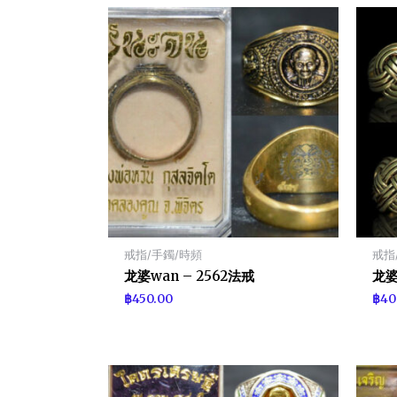
戒指/手鐲/時頻
戒指
龙婆wan – 2562法戒
龙婆
฿
450.00
฿
40