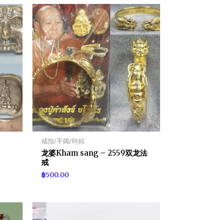
戒指/手鐲/時頻
龙婆Kham sang – 2559双龙法
戒
฿
500.00