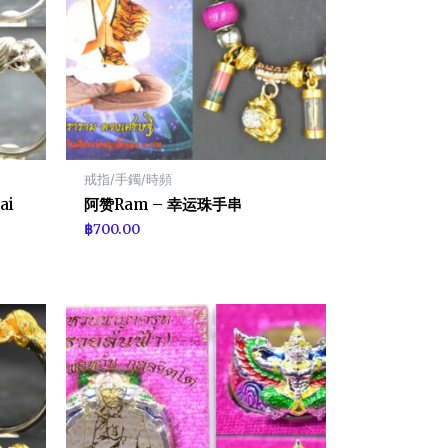
戒指/手鐲/時頻
ai
阿赞Ram – 幸运珠手串
฿
700.00