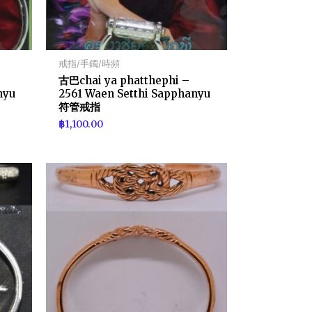
戒指/手鐲/時頻
古巴chai ya phatthephi –
nyu
2561 Waen Setthi Sapphanyu
符管戒指
฿
1,100.00