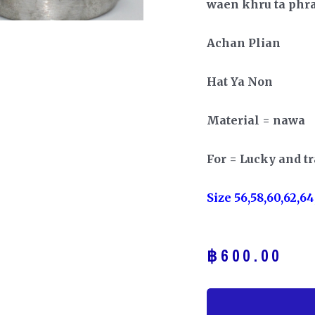
waen khru ta phr
Achan Plian
Hat Ya Non
Material = nawa
For = Lucky and t
Size 56,58,60,62,64
฿
600.00