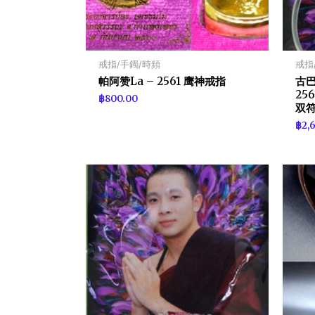
戒指/手鐲/時頻
戒指
帕阿赞La – 2561 鹰神戒指
古巴c
256
฿
800.00
双
฿
2,