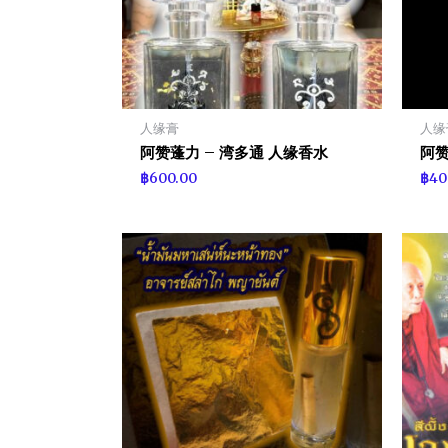
人缘膏
人缘
阿赞蓬力 – 湾多通 人缘香水
阿赞
฿
600.00
฿
40