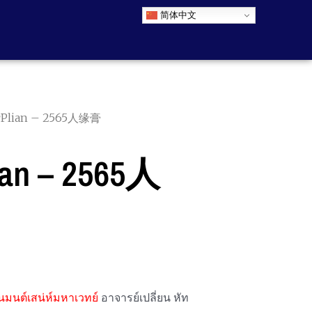
简体中文
Plian – 2565人缘膏
n – 2565人
 รุ่นมนต์เสน่ห์มหาเวทย์
อาจารย์เปลี่ยน หัท