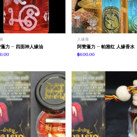
膏
人缘膏
蓬力 – 四面神人缘油
阿赞蓬力 – 帕雅红 人缘香水
0.00
฿
600.00