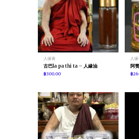
人缘膏
人缘
古巴la pa thi ta – 人緣油
阿赞
฿
300.00
฿
26