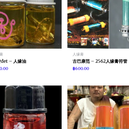
膏
人缘膏
det – 人缘油
古巴康范 – 2562人缘膏符管
0.00
฿
600.00