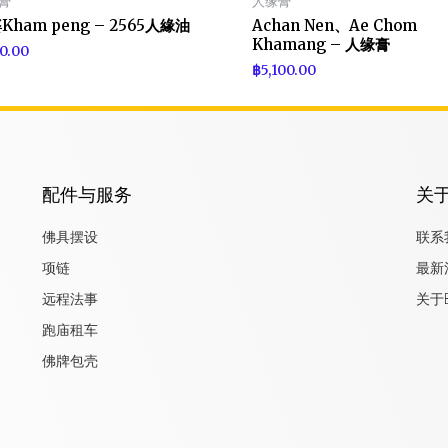
膏
人缘膏
Kham peng – 2565人緣油
Achan Nen、Ae Chom
Khamang – 人缘膏
0.00
฿
5,100.00
配件与服务
关
佛具摆设
联系
项链
最新
远程法事
关于B
跑庙租车
佛牌包壳