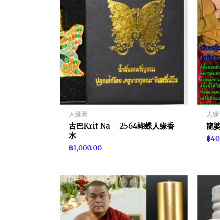
人缘膏
人缘
古巴Krit Na – 2564蝴蝶人缘香
龍婆
水
฿
40
฿
1,000.00