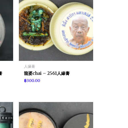
人缘膏
膏
龍婆chai – 2561人緣膏
฿
300.00