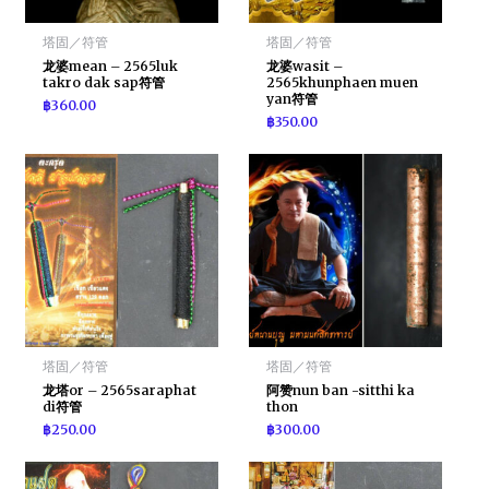
塔固／符管
塔固／符管
龙婆mean – 2565luk
龙婆wasit –
takro dak sap符管
2565khunphaen muen
yan符管
฿
360.00
฿
350.00
塔固／符管
塔固／符管
龙塔or – 2565saraphat
阿赞nun ban -sitthi ka
di符管
thon
฿
250.00
฿
300.00