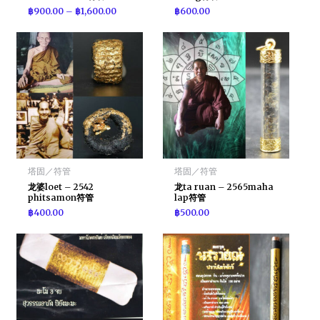
฿
900.00
–
฿
1,600.00
฿
600.00
塔固／符管
塔固／符管
龙婆loet – 2542
龙ta ruan – 2565maha
phitsamon符管
lap符管
฿
400.00
฿
500.00