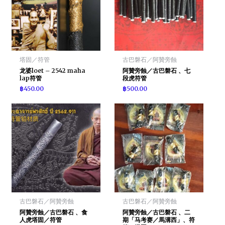
塔固／符管
古巴磐石／阿贊旁蝕
龙婆loet – 2542 maha
阿贊旁蝕／古巴磐石 、七
lap符管
段虎符管
฿
450.00
฿
500.00
古巴磐石／阿贊旁蝕
古巴磐石／阿贊旁蝕
阿贊旁蝕／古巴磐石 、食
阿贊旁蝕／古巴磐石 、二
人虎塔固／符管
期「马考赛／馬溝西」、符