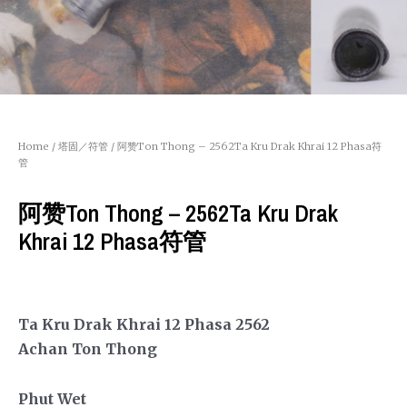
Home
/
塔固／符管
/ 阿赞Ton Thong – 2562Ta Kru Drak Khrai 12 Phasa符
管
阿赞Ton Thong – 2562Ta Kru Drak
Khrai 12 Phasa符管
Ta Kru Drak Khrai 12 Phasa 2562
Achan Ton Thong
Phut Wet