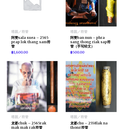
塔固／符管
塔固／符管
阿赞sala suea – 2565
阿赞ban nun – phra
prap lok thang sam符
sang thong riak sap符
管
管（手写经文）
฿
1,600.00
฿
500.00
塔固／符管
塔固／符管
龙婆chuk – 2565rak
龙婆chu – 2558lak na
mak mak rak符管
thong符管