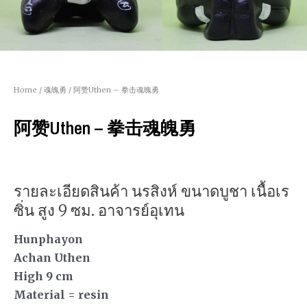
Home
/
魂魄勇
/ 阿赞Uthen – 拳击魂魄勇
阿赞Uthen – 拳击魂魄勇
รายละเอียดสินค้า นรสิงห์ ขนาดบูชา เนื้อเร
ซิ่น สูง 9 ซม. อาจารย์อุเทน
Hunphayon
Achan Uthen
High 9 cm
Material = resin