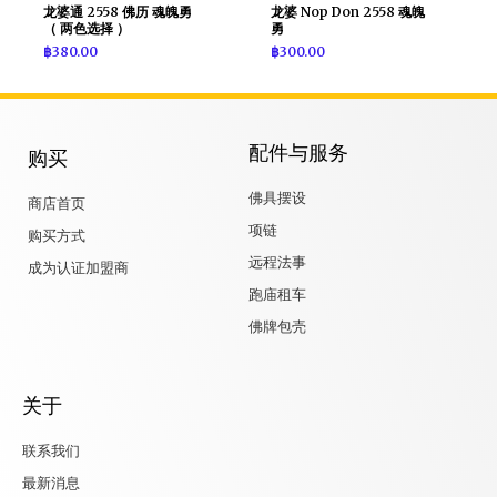
龙婆通 2558 佛历 魂魄勇
龙婆 Nop Don 2558 魂魄
（ 两色选择 ）
勇
฿
380.00
฿
300.00
配件与服务
购买
佛具摆设
商店首页
项链
购买方式
远程法事
成为认证加盟商
跑庙租车
佛牌包壳
关于
联系我们
最新消息