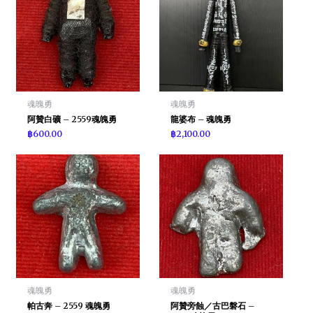
魂魄勇
魂魄勇
阿贊白礦 – 2559魂魄勇
龍婆布 – 魂魄勇
฿
600.00
฿
2,100.00
魂魄勇
魂魄勇
帕古奔 – 2559 魂魄勇
阿贊旁蝕／古巴磐石 –