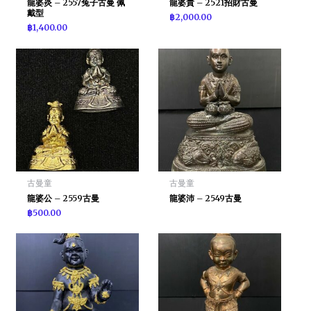
龍婆炎 – 2557兔子古曼 佩
龍婆貴 – 2521招財古曼
戴型
฿
2,000.00
฿
1,400.00
古曼童
古曼童
龍婆公 – 2559古曼
龍婆沛 – 2549古曼
฿
500.00