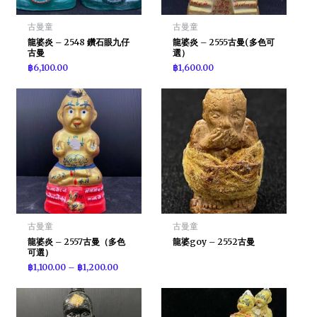
古曼童
古曼童
龍婆炎 – 2548 鑽石眼九仔
龍婆炎 – 2555古曼(多色可
古曼
選）
฿
6,100.00
฿
1,600.00
古曼童
古曼童
龍婆炎 – 2557古曼（多色
龍婆goy – 2552古曼
可選）
฿
1,100.00
–
฿
1,200.00