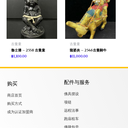
古曼童
古曼童
魯士潘 – 2558 古曼童
龍婆炎 – 2546古曼騎牛
฿
1,100.00
฿
11,000.00
配件与服务
购买
佛具摆设
商店首页
项链
购买方式
远程法事
成为认证加盟商
跑庙租车
佛牌包壳