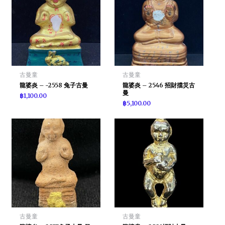
古曼童
古曼童
龍婆炎 – -2558 兔子古曼
龍婆炎 – 2546 招財擋災古
曼
฿
1,100.00
฿
5,100.00
古曼童
古曼童