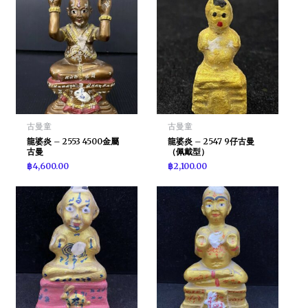
古曼童
古曼童
龍婆炎 – 2553 4500金屬
龍婆炎 – 2547 9仔古曼
古曼
（佩戴型）
฿
4,600.00
฿
2,100.00