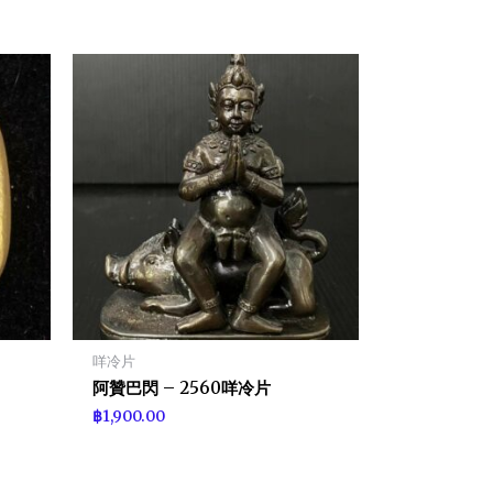
咩冷片
阿贊巴閃 – 2560咩冷片
฿
1,900.00