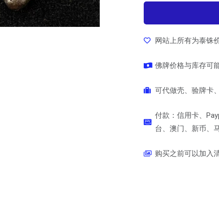
网站上所有为泰铢
佛牌价格与库存可
可代做壳、验牌卡、
付款：信用卡、Pay
台、澳门、新币、马币
购买之前可以加入