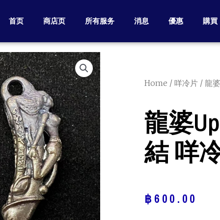
首页
商店页
所有服务
消息
優惠
購買
Home
/
咩冷片
/ 龍婆
龍婆up 
結 咩
฿
600.00