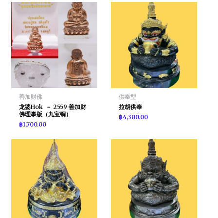
善加财佛
供奉型
龙婆Hok － 2559 善加财
拉胡供奉
佛理事版（九宝铜）
฿
4,300.00
฿
1,700.00