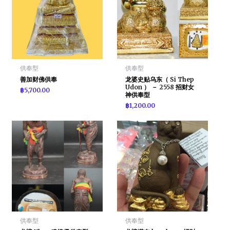
供奉型
供奉型
善加财佛供奉
龙婆史贴乌东（ Si Thep
Udon ） － 2558 招财女
฿
5,700.00
神供奉型
฿
1,200.00
供奉型
供奉型