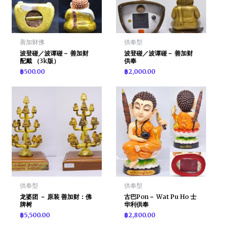
善加财佛
供奉型
波登碰／波谭碰－ 善加财
波登碰／波谭碰－ 善加财
配戴 （3k版）
供奉
฿
500.00
฿
2,000.00
供奉型
供奉型
龙婆团 － 原装 善加财：佛
古巴Pon－ Wat Pu Ho 士
牌树
华利供奉
฿
5,500.00
฿
2,800.00